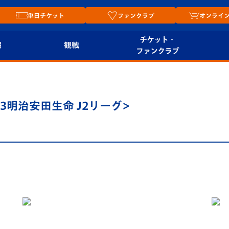
単日チケット
ファンクラブ
オンライ
チケット・
報
観戦
ファンクラブ
観戦ルール
チケット
オンラ
はじめての観戦ガイ
シーズンシート
2026
23明治安田生命 J2リーグ>
ド
ム
プレイヤーズスイート
Revive Team
店舗情
関連
V-LOVERS（ファン
スタジアムへのアク
クラブ）
セス
リー
ヴィヴィくんの長崎
ルメ
おもてなしガイド