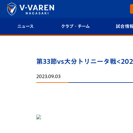
ニュース
クラブ・チーム
試合情
すべて
クラブプロフィール
試合日程/結果
トップチーム
フィロソフィー
試合情報
第33節vs大分トリニータ戦<20
クラブ
クラブ概要
順位表
2023.09.03
試合情報
エンブレム紹介
U-21 Jリーグ
ファンクラブ
選手プロフィール
フォトギャラ
チケット
スタッフプロフィール
スタジアムグ