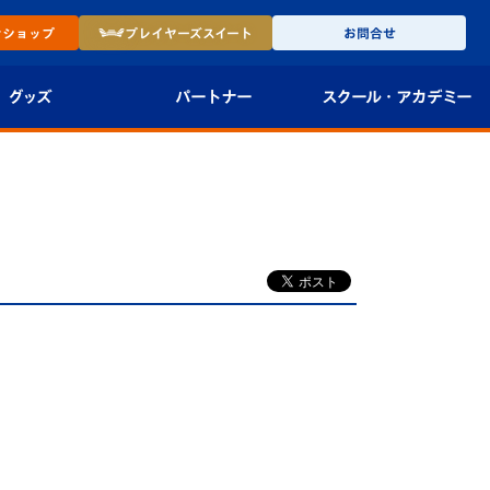
ン
ショップ
プレイヤーズ
スイート
お問合せ
グッズ
パートナー
スクール・
アカデミー
インショップ
パートナー企業一覧
アカデミー
-27ユニフォー
パートナー募集
U-18
法人限定 VIP BOX
U-15
報
U-12
スクール