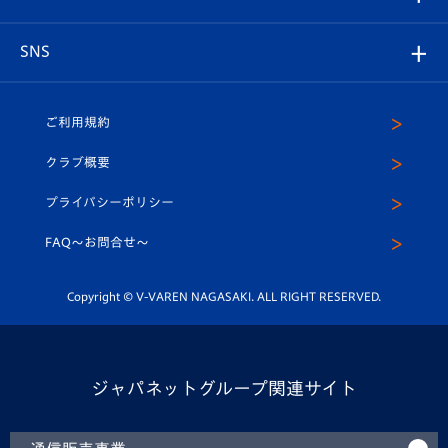
ヴィヴィくんの長崎おもてなしガイド
はじめての観戦ガイド
プレイヤーズスイート
店舗情報
グッズ
アカデミー
チームスケジュール
V-EXPRESS
パートナー企業一覧
SNS
（ユニフォーム入場）
ホームタウン
U-18
クラブハウス（練習場）
パートナー募集
公式Twitter
ご利用規約
アカデミー
U-15
応援メディア
法人限定 VIP BOX
ヴィヴィくんインスタグラム
クラブ概要
スクール
U-12
メディア出演情報
プライバシーポリシー
公式LINE＠
スクール
FAQ〜お問合せ〜
平和祈念活動
Youtube公式チャンネル
ホームタウン活動
Copyright © V-VAREN NAGASAKI. ALL RIGHT RESERVED.
ジャパネットグループ関連サイト