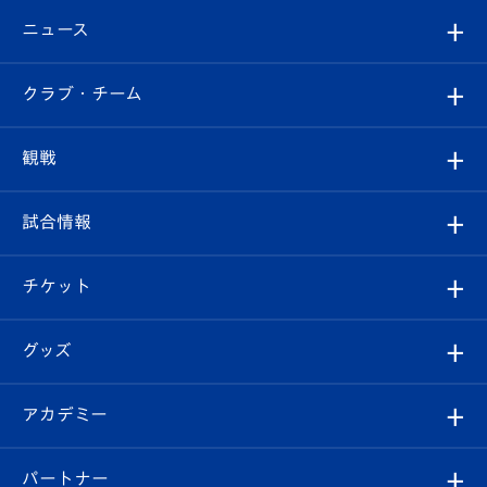
ニュース
すべて
クラブ・チーム
トップチーム
クラブプロフィール
観戦
クラブ
フィロソフィー
観戦ルール
試合情報
試合情報
クラブ概要
観戦ツアー
試合日程/結果
チケット
ファンクラブ
エンブレム紹介
はじめての観戦ガイド
順位表
チケット
グッズ
チケット
選手プロフィール
Revive Team
フォトギャラリー
シーズンシート
オンラインショップ
アカデミー
イベント
スタッフプロフィール
スタジアムへのアクセス
スタジアムグルメ
V-LOVERS（ファンクラブ）
2026-27ユニフォーム
メディア
育成からのお知らせ
パートナー
マスコット紹介