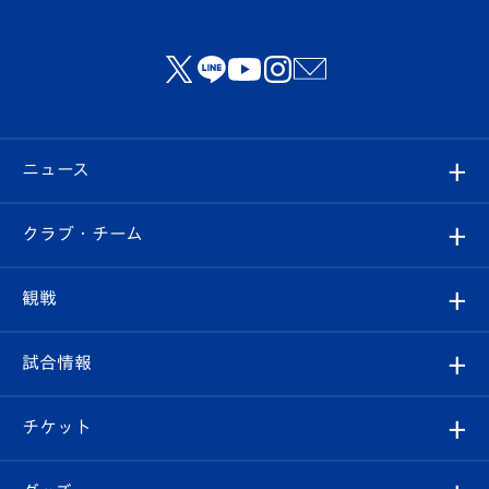
ニュース
すべて
クラブ・チーム
トップチーム
クラブプロフィール
観戦
クラブ
フィロソフィー
観戦ルール
試合情報
試合情報
クラブ概要
観戦ツアー
試合日程/結果
チケット
ファンクラブ
エンブレム紹介
はじめての観戦ガイド
順位表
チケット