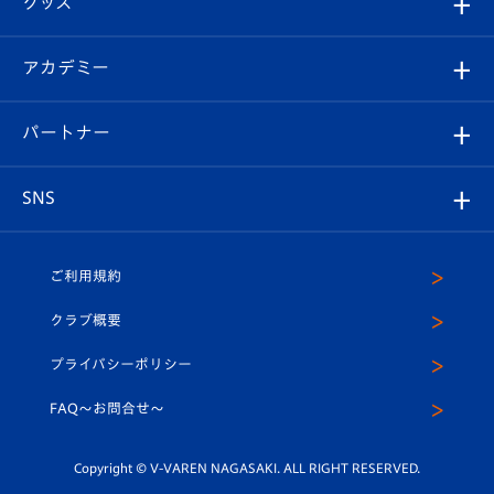
グッズ
チケット
選手プロフィール
Revive Team
フォトギャラリー
シーズンシート
オンラインショップ
アカデミー
イベント
スタッフプロフィール
スタジアムへのアクセス
スタジアムグルメ
V-LOVERS（ファンクラブ）
2026-27ユニフォーム
メディア
育成からのお知らせ
パートナー
マスコット紹介
ヴィヴィくんの長崎おもてなしガイド
はじめての観戦ガイド
プレイヤーズスイート
店舗情報
グッズ
アカデミー
チームスケジュール
V-EXPRESS
パートナー企業一覧
SNS
（ユニフォーム入場）
ホームタウン
U-18
クラブハウス（練習場）
パートナー募集
公式Twitter
ご利用規約
アカデミー
U-15
応援メディア
法人限定 VIP BOX
ヴィヴィくんインスタグラム
クラブ概要
スクール
U-12
メディア出演情報
プライバシーポリシー
公式LINE＠
スクール
FAQ〜お問合せ〜
平和祈念活動
Youtube公式チャンネル
ホームタウン活動
Copyright © V-VAREN NAGASAKI. ALL RIGHT RESERVED.