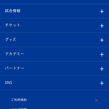
クラブ
フィロソフィー
観戦ルール
試合情報
試合情報
クラブ概要
観戦ツアー
試合日程/結果
チケット
ファンクラブ
エンブレム紹介
はじめての観戦ガイド
順位表
チケット
グッズ
チケット
選手プロフィール
Revive Team
フォトギャラリー
シーズンシート
オンラインショップ
アカデミー
イベント
スタッフプロフィール
スタジアムへのアクセス
スタジアムグルメ
V-LOVERS（ファンクラブ）
2026-27ユニフォーム
メディア
育成からのお知らせ
パートナー
マスコット紹介
ヴィヴィくんの長崎おもてなしガイド
はじめての観戦ガイド
プレイヤーズスイート
店舗情報
グッズ
アカデミー
チームスケジュール
V-EXPRESS
パートナー企業一覧
SNS
（ユニフォーム入場）
ホームタウン
U-18
クラブハウス（練習場）
パートナー募集
公式Twitter
ご利用規約
アカデミー
U-15
応援メディア
法人限定 VIP BOX
ヴィヴィくんインスタグラム