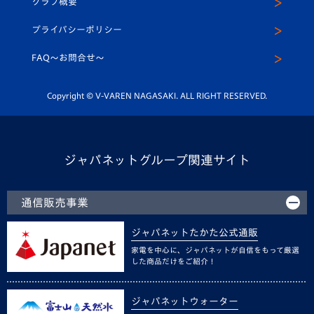
クラブ概要
スクール
U-12
メディア出演情報
プライバシーポリシー
公式LINE＠
スクール
FAQ〜お問合せ〜
平和祈念活動
Youtube公式チャンネル
ホームタウン活動
Copyright © V-VAREN NAGASAKI. ALL RIGHT RESERVED.
ジャパネットグループ関連サイト
通信販売事業
ジャパネットたかた公式通販
家電を中心に、ジャパネットが自信をもって厳選
した商品だけをご紹介！
ジャパネットウォーター