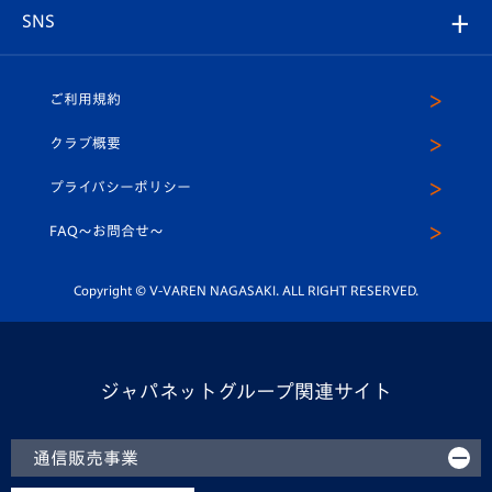
グッズ
アカデミー
チームスケジュール
V-EXPRESS
パートナー企業一覧
SNS
（ユニフォーム入場）
ホームタウン
U-18
クラブハウス（練習場）
パートナー募集
公式Twitter
ご利用規約
アカデミー
U-15
応援メディア
法人限定 VIP BOX
ヴィヴィくんインスタグラム
クラブ概要
スクール
U-12
メディア出演情報
プライバシーポリシー
公式LINE＠
スクール
FAQ〜お問合せ〜
平和祈念活動
Youtube公式チャンネル
ホームタウン活動
Copyright © V-VAREN NAGASAKI. ALL RIGHT RESERVED.
ジャパネットグループ関連サイト
通信販売事業