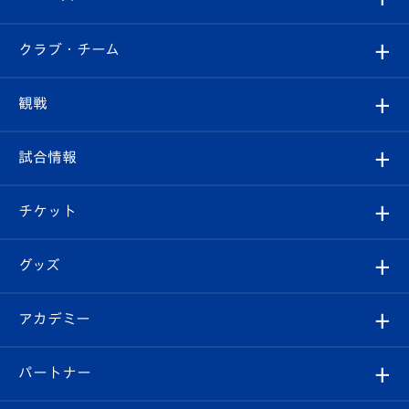
すべて
クラブ・チーム
トップチーム
クラブプロフィール
観戦
クラブ
フィロソフィー
観戦ルール
試合情報
試合情報
クラブ概要
観戦ツアー
試合日程/結果
チケット
ファンクラブ
エンブレム紹介
はじめての観戦ガイド
順位表
チケット
グッズ
チケット
選手プロフィール
Revive Team
フォトギャラリー
シーズンシート
オンラインショップ
アカデミー
イベント
スタッフプロフィール
スタジアムへのアクセス
スタジアムグルメ
V-LOVERS（ファンクラブ）
2026-27ユニフォーム
メディア
育成からのお知らせ
パートナー
マスコット紹介
ヴィヴィくんの長崎おもてなしガイド
はじめての観戦ガイド
プレイヤーズスイート
店舗情報