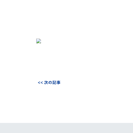
<< 次の記事