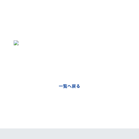
一覧へ戻る