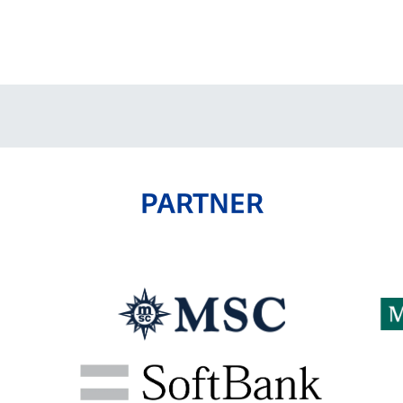
PARTNER