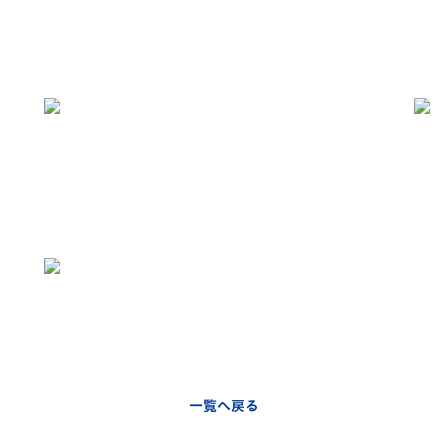
一覧へ戻る