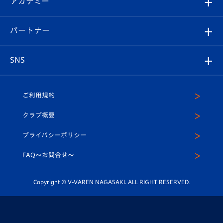
アカデミー
イベント
スタッフプロフィール
スタジアムへのアクセス
スタジアムグルメ
V-LOVERS（ファンクラブ）
2026-27ユニフォーム
メディア
育成からのお知らせ
パートナー
マスコット紹介
ヴィヴィくんの長崎おもてなしガイド
はじめての観戦ガイド
プレイヤーズスイート
店舗情報
グッズ
アカデミー
チームスケジュール
V-EXPRESS
パートナー企業一覧
SNS
（ユニフォーム入場）
ホームタウン
U-18
クラブハウス（練習場）
パートナー募集
公式Twitter
ご利用規約
アカデミー
U-15
応援メディア
法人限定 VIP BOX
ヴィヴィくんインスタグラム
クラブ概要
スクール
U-12
メディア出演情報
プライバシーポリシー
公式LINE＠
スクール
FAQ〜お問合せ〜
平和祈念活動
Youtube公式チャンネル
ホームタウン活動
Copyright © V-VAREN NAGASAKI. ALL RIGHT RESERVED.