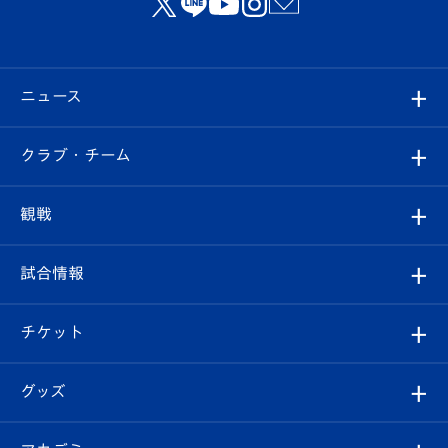
ニュース
すべて
クラブ・チーム
トップチーム
クラブプロフィール
観戦
クラブ
フィロソフィー
観戦ルール
試合情報
試合情報
クラブ概要
観戦ツアー
試合日程/結果
チケット
ファンクラブ
エンブレム紹介
はじめての観戦ガイド
順位表
チケット
グッズ
チケット
選手プロフィール
Revive Team
フォトギャラリー
シーズンシート
オンラインショップ