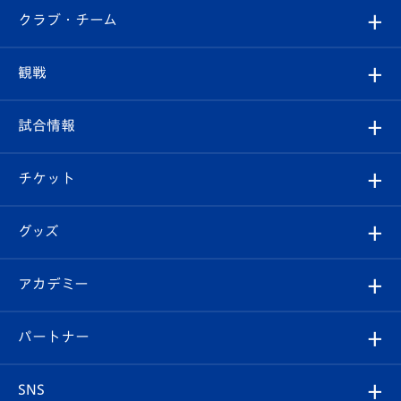
すべて
クラブ・チーム
トップチーム
クラブプロフィール
観戦
クラブ
フィロソフィー
観戦ルール
試合情報
試合情報
クラブ概要
観戦ツアー
試合日程/結果
チケット
ファンクラブ
エンブレム紹介
はじめての観戦ガイド
順位表
チケット
グッズ
チケット
選手プロフィール
Revive Team
フォトギャラリー
シーズンシート
オンラインショップ
アカデミー
イベント
スタッフプロフィール
スタジアムへのアクセス
スタジアムグルメ
V-LOVERS（ファンクラブ）
2026-27ユニフォーム
メディア
育成からのお知らせ
パートナー
マスコット紹介
ヴィヴィくんの長崎おもてなしガイド
はじめての観戦ガイド
プレイヤーズスイート
店舗情報
グッズ
アカデミー
チームスケジュール
V-EXPRESS
パートナー企業一覧
SNS