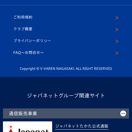
（ユニフォーム入場）
ホームタウン
U-18
クラブハウス（練習場）
パートナー募集
公式Twitter
ご利用規約
アカデミー
U-15
応援メディア
法人限定 VIP BOX
ヴィヴィくんインスタグラム
クラブ概要
スクール
U-12
メディア出演情報
プライバシーポリシー
公式LINE＠
スクール
FAQ〜お問合せ〜
平和祈念活動
Youtube公式チャンネル
ホームタウン活動
Copyright © V-VAREN NAGASAKI. ALL RIGHT RESERVED.
ジャパネットグループ関連サイト
通信販売事業
ジャパネットたかた公式通販