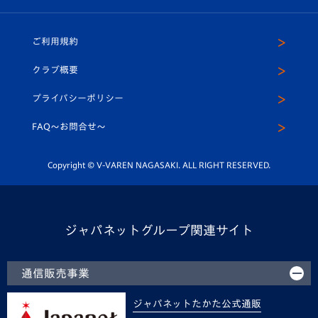
（ユニフォーム入場）
ホームタウン
U-18
クラブハウス（練習場）
パートナー募集
公式Twitter
ご利用規約
アカデミー
U-15
応援メディア
法人限定 VIP BOX
ヴィヴィくんインスタグラム
クラブ概要
スクール
U-12
メディア出演情報
プライバシーポリシー
公式LINE＠
スクール
FAQ〜お問合せ〜
平和祈念活動
Youtube公式チャンネル
ホームタウン活動
Copyright © V-VAREN NAGASAKI. ALL RIGHT RESERVED.
ジャパネットグループ関連サイト
通信販売事業
ジャパネットたかた公式通販