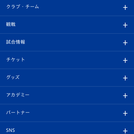
すべて
クラブ・チーム
トップチーム
クラブプロフィール
観戦
クラブ
フィロソフィー
観戦ルール
試合情報
試合情報
クラブ概要
観戦ツアー
試合日程/結果
チケット
ファンクラブ
エンブレム紹介
はじめての観戦ガイド
順位表
チケット
グッズ
チケット
選手プロフィール
Revive Team
フォトギャラリー
シーズンシート
オンラインショップ
アカデミー
イベント
スタッフプロフィール
スタジアムへのアクセス
スタジアムグルメ
V-LOVERS（ファンクラブ）
2026-27ユニフォーム
メディア
育成からのお知らせ
パートナー
マスコット紹介
ヴィヴィくんの長崎おもてなしガイド
はじめての観戦ガイド
プレイヤーズスイート
店舗情報
グッズ
アカデミー
チームスケジュール
V-EXPRESS
パートナー企業一覧
SNS