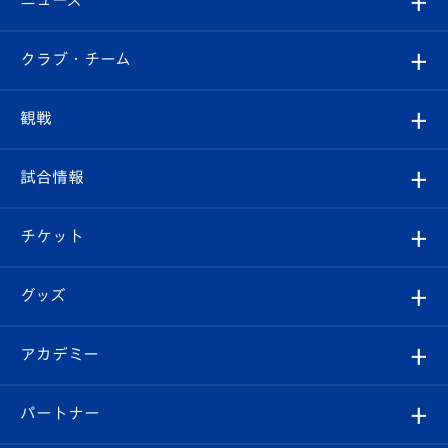
すべて
クラブ・チーム
トップチーム
クラブプロフィール
観戦
クラブ
フィロソフィー
観戦ルール
試合情報
試合情報
クラブ概要
観戦ツアー
試合日程/結果
チケット
ファンクラブ
エンブレム紹介
はじめての観戦ガイド
順位表
チケット
グッズ
チケット
選手プロフィール
Revive Team
フォトギャラリー
シーズンシート
オンラインショップ
アカデミー
イベント
スタッフプロフィール
スタジアムへのアクセス
スタジアムグルメ
V-LOVERS（ファンクラブ）
2026-27ユニフォーム
メディア
育成からのお知らせ
パートナー
マスコット紹介
ヴィヴィくんの長崎おもてなしガイド
はじめての観戦ガイド
プレイヤーズスイート