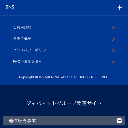
店舗情報
グッズ
アカデミー
チームスケジュール
V-EXPRESS
パートナー企業一覧
SNS
（ユニフォーム入場）
ホームタウン
U-18
クラブハウス（練習場）
パートナー募集
公式Twitter
ご利用規約
アカデミー
U-15
応援メディア
法人限定 VIP BOX
ヴィヴィくんインスタグラム
クラブ概要
スクール
U-12
メディア出演情報
プライバシーポリシー
公式LINE＠
スクール
FAQ〜お問合せ〜
平和祈念活動
Youtube公式チャンネル
ホームタウン活動
Copyright © V-VAREN NAGASAKI. ALL RIGHT RESERVED.
ジャパネットグループ関連サイト
通信販売事業