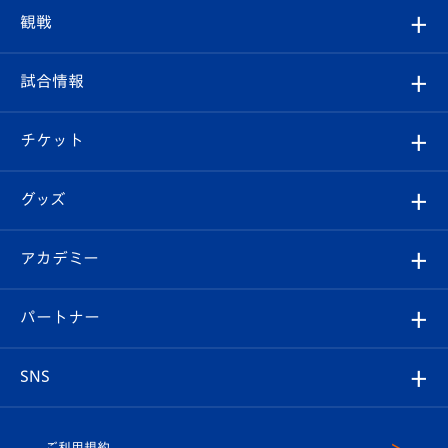
トップチーム
クラブプロフィール
観戦
クラブ
フィロソフィー
観戦ルール
試合情報
試合情報
クラブ概要
観戦ツアー
試合日程/結果
チケット
ファンクラブ
エンブレム紹介
はじめての観戦ガイド
順位表
チケット
グッズ
チケット
選手プロフィール
Revive Team
フォトギャラリー
シーズンシート
オンラインショップ
アカデミー
イベント
スタッフプロフィール
スタジアムへのアクセス
スタジアムグルメ
V-LOVERS（ファンクラブ）
2026-27ユニフォーム
メディア
育成からのお知らせ
パートナー
マスコット紹介
ヴィヴィくんの長崎おもてなしガイド
はじめての観戦ガイド
プレイヤーズスイート
店舗情報
グッズ
アカデミー
チームスケジュール
V-EXPRESS
パートナー企業一覧
SNS
（ユニフォーム入場）
ホームタウン
U-18
クラブハウス（練習場）
パートナー募集
公式Twitter
ご利用規約