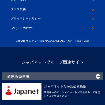
アカデミー
U-15
応援メディア
法人限定 VIP BOX
ヴィヴィくんインスタグラム
クラブ概要
スクール
U-12
メディア出演情報
プライバシーポリシー
公式LINE＠
スクール
FAQ〜お問合せ〜
平和祈念活動
Youtube公式チャンネル
ホームタウン活動
Copyright © V-VAREN NAGASAKI. ALL RIGHT RESERVED.
ジャパネットグループ関連サイト
通信販売事業
ジャパネットたかた公式通販
家電を中心に、ジャパネットが自信をもって厳選
した商品だけをご紹介！