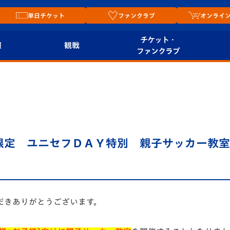
単日チケット
ファンクラブ
オンライ
チケット・
報
観戦
ファンクラブ
観戦ルール
チケット
オンラ
はじめての観戦ガイ
シーズンシート
2026
ド
ム
プレイヤーズスイート
Revive Team
店舗情
員様限定 ユニセフＤＡＹ特別 親子サッカー教
関連
V-LOVERS（ファン
スタジアムへのアク
クラブ）
セス
リー
ヴィヴィくんの長崎
だきありがとうございます。
ルメ
おもてなしガイド