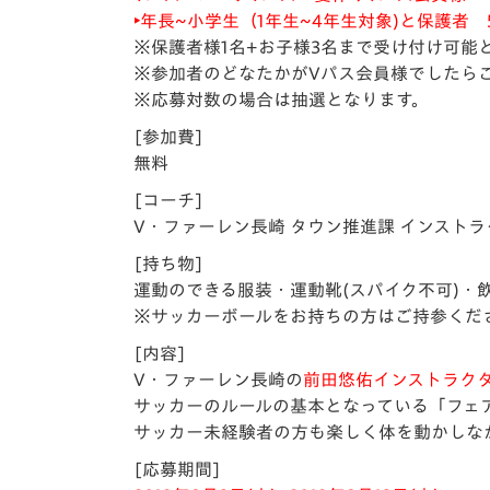
‣年長~小学生（1年生~4年生対象)と保護者 
※保護者様1名+お子様3名まで受け付け可能
※参加者のどなたかがVパス会員様でしたら
※応募対数の場合は抽選となります。
[参加費]
無料
[コーチ]
V・ファーレン長崎 タウン推進課 インスト
[持ち物]
運動のできる服装・運動靴(スパイク不可)・
※サッカーボールをお持ちの方はご持参くだ
[内容]
V・ファーレン長崎の
前田悠佑インストラク
サッカーのルールの基本となっている「フェ
サッカー未経験者の方も楽しく体を動かしな
[応募期間]