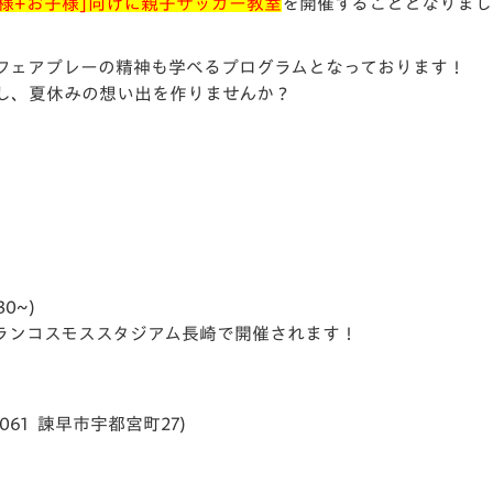
父様+お子様]向けに親子サッカー教室
を開催することとなりまし
V-EXPRESS（ユニフ
ォーム入場）
フェアプレーの精神も学べるプログラムとなっております！
し、夏休みの想い出を作りませんか？
30~)
トランコスモススタジアム長崎で開催されます！
61 諫早市宇都宮町27)