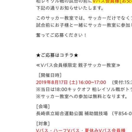
イベント
マスコット紹介
柏レイソル戦の試合の前に
Vパス会員様[お
下記の通りお知らせいたします。
メディア
チームスケジュール
このサッカー教室では、サッカーだけでなく
試合前にお子様と一緒にサッカー教室に参加
グッズ
クラブハウス（練習
奮ってご応募ください！
場）
ホームタウン
応援メディア
★ご応募はコチラ★
アカデミー
≪Vパス会員様限定 親子サッカー教室≫
平和祈念活動
［開催日時］
スクール
ホームタウン活動
2019年8月17日 (土) 16:00~17:00
(受付:15:
※当日は18:00キックオフ 柏レイソル戦が
※サッカー教室への参加は無料となります。
[会場]
長崎県立総合運動公園 補助競技場 （〒854-00
[対象]
Vパス・ハーフVパス・夏休みVパス会員様