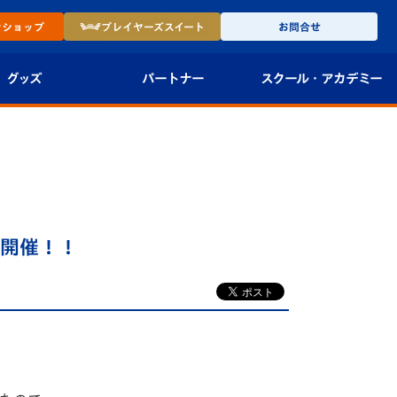
ン
ショップ
プレイヤーズ
スイート
お問合せ
グッズ
パートナー
スクール・
アカデミー
インショップ
パートナー企業一覧
アカデミー
-27ユニフォー
パートナー募集
U-18
法人限定 VIP BOX
U-15
報
室開催！！
U-12
スクール