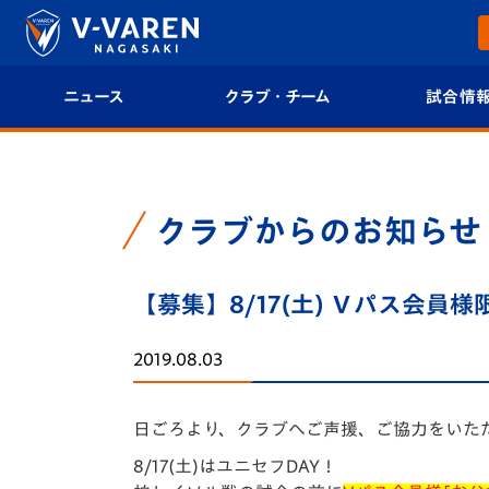
ニュース
クラブ・チーム
試合情
すべて
クラブプロフィール
試合日程/結果
トップチーム
フィロソフィー
試合情報
クラブからのお知らせ
クラブ
クラブ概要
順位表
【募集】8/17(土) Ｖパス会
試合情報
エンブレム紹介
U-21 Jリーグ
2019.08.03
ファンクラブ
選手プロフィール
フォトギャラ
日ごろより、クラブへご声援、ご協力をいた
チケット
スタッフプロフィール
スタジアムグ
8/17(土)はユニセフDAY！