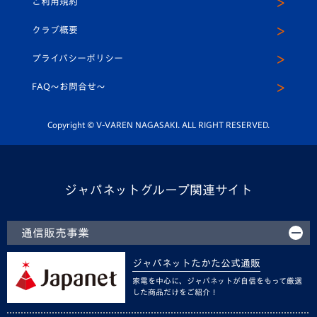
ご利用規約
アカデミー
U-15
応援メディア
法人限定 VIP BOX
ヴィヴィくんインスタグラム
クラブ概要
スクール
U-12
メディア出演情報
プライバシーポリシー
公式LINE＠
スクール
FAQ〜お問合せ〜
平和祈念活動
Youtube公式チャンネル
ホームタウン活動
Copyright © V-VAREN NAGASAKI. ALL RIGHT RESERVED.
ジャパネットグループ関連サイト
通信販売事業
ジャパネットたかた公式通販
家電を中心に、ジャパネットが自信をもって厳選
した商品だけをご紹介！