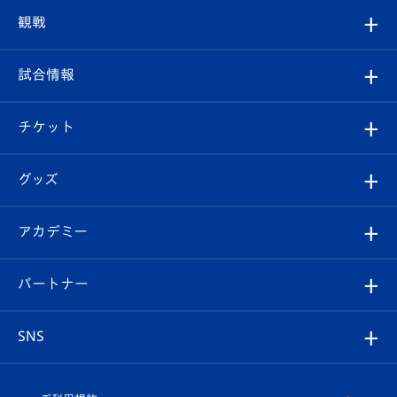
トップチーム
クラブプロフィール
観戦
クラブ
フィロソフィー
観戦ルール
試合情報
試合情報
クラブ概要
観戦ツアー
試合日程/結果
チケット
ファンクラブ
エンブレム紹介
はじめての観戦ガイド
順位表
チケット
グッズ
チケット
選手プロフィール
Revive Team
フォトギャラリー
シーズンシート
オンラインショップ
アカデミー
イベント
スタッフプロフィール
スタジアムへのアクセス
スタジアムグルメ
V-LOVERS（ファンクラブ）
2026-27ユニフォーム
メディア
育成からのお知らせ
パートナー
マスコット紹介
ヴィヴィくんの長崎おもてなしガイド
はじめての観戦ガイド
プレイヤーズスイート
店舗情報
グッズ
アカデミー
チームスケジュール
V-EXPRESS
パートナー企業一覧
SNS
（ユニフォーム入場）
ホームタウン
U-18
クラブハウス（練習場）
パートナー募集
公式Twitter