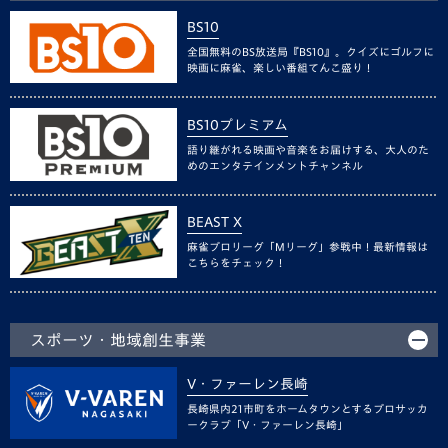
BS10
全国無料のBS放送局『BS10』。クイズにゴルフに
映画に麻雀、楽しい番組てんこ盛り！
BS10プレミアム
語り継がれる映画や音楽をお届けする、大人のた
めのエンタテインメントチャンネル
BEAST X
麻雀プロリーグ「Mリーグ」参戦中！最新情報は
こちらをチェック！
スポーツ・地域創生事業
V・ファーレン長崎
長崎県内21市町をホームタウンとするプロサッカ
ークラブ「V・ファーレン長崎」