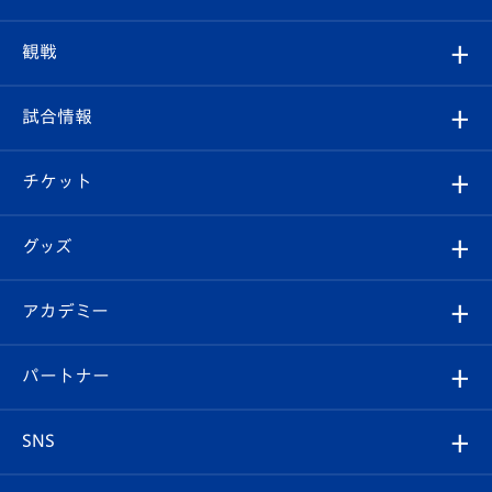
トップチーム
クラブプロフィール
観戦
クラブ
フィロソフィー
観戦ルール
試合情報
試合情報
クラブ概要
観戦ツアー
試合日程/結果
チケット
ファンクラブ
エンブレム紹介
はじめての観戦ガイド
順位表
チケット
グッズ
チケット
選手プロフィール
Revive Team
フォトギャラリー
シーズンシート
オンラインショップ
アカデミー
イベント
スタッフプロフィール
スタジアムへのアクセス
スタジアムグルメ
V-LOVERS（ファンクラブ）
2026-27ユニフォーム
メディア
育成からのお知らせ
パートナー
マスコット紹介
ヴィヴィくんの長崎おもてなしガイド
はじめての観戦ガイド
プレイヤーズスイート
店舗情報
グッズ
アカデミー
チームスケジュール
V-EXPRESS
パートナー企業一覧
SNS
（ユニフォーム入場）
ホームタウン
U-18
クラブハウス（練習場）
パートナー募集