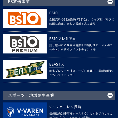
BS放送事業
BS10
全国無料のBS放送局『BS10』。クイズにゴルフに
映画に麻雀、楽しい番組てんこ盛り！
BS10プレミアム
語り継がれる映画や音楽をお届けする、大人のた
めのエンタテインメントチャンネル
BEAST X
麻雀プロリーグ「Mリーグ」参戦中！最新情報は
こちらをチェック！
スポーツ・地域創生事業
V・ファーレン長崎
長崎県内21市町をホームタウンとするプロサッカ
ークラブ「V・ファーレン長崎」