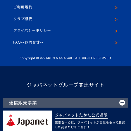
公式Twitter
ご利用規約
アカデミー
U-15
応援メディア
法人限定 VIP BOX
ヴィヴィくんインスタグラム
クラブ概要
スクール
U-12
メディア出演情報
プライバシーポリシー
公式LINE＠
スクール
FAQ〜お問合せ〜
平和祈念活動
Youtube公式チャンネル
ホームタウン活動
Copyright © V-VAREN NAGASAKI. ALL RIGHT RESERVED.
ジャパネットグループ関連サイト
通信販売事業
ジャパネットたかた公式通販
家電を中心に、ジャパネットが自信をもって厳選
した商品だけをご紹介！