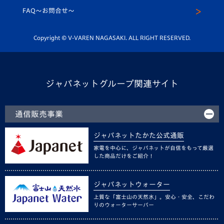
スクール
FAQ〜お問合せ〜
平和祈念活動
Youtube公式チャンネル
ホームタウン活動
Copyright © V-VAREN NAGASAKI. ALL RIGHT RESERVED.
ジャパネットグループ関連サイト
通信販売事業
ジャパネットたかた公式通販
家電を中心に、ジャパネットが自信をもって厳選
した商品だけをご紹介！
ジャパネットウォーター
上質な「富士山の天然水」。安心・安全、こだわ
りのウォーターサーバー