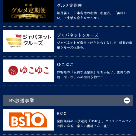
グルメ定期便
毎月届く、日本各地の名物・名産品。「美味し
い」で生活を変えませんか？
ジャパネットクルーズ
ジャパネットが磨き上げたおもてなしで、感動の豪
華クルーズ体験を。
ゆこゆこ
お客様の『良質な温泉旅』をお手伝い。国内の旅
館・宿・ホテルの宿泊予約サイト
BS放送事業
BS10
全国無料のBS放送局『BS10』。クイズにゴルフに
映画に麻雀、楽しい番組てんこ盛り！