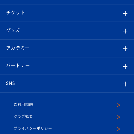
試合情報
クラブ概要
観戦ツアー
試合日程/結果
チケット
ファンクラブ
エンブレム紹介
はじめての観戦ガイド
順位表
チケット
グッズ
チケット
選手プロフィール
Revive Team
フォトギャラリー
シーズンシート
オンラインショップ
アカデミー
イベント
スタッフプロフィール
スタジアムへのアクセス
スタジアムグルメ
V-LOVERS（ファンクラブ）
2026-27ユニフォーム
メディア
育成からのお知らせ
パートナー
マスコット紹介
ヴィヴィくんの長崎おもてなしガイド
はじめての観戦ガイド
プレイヤーズスイート
店舗情報
グッズ
アカデミー
チームスケジュール
V-EXPRESS
パートナー企業一覧
SNS
（ユニフォーム入場）
ホームタウン
U-18
クラブハウス（練習場）
パートナー募集
公式Twitter
ご利用規約
アカデミー
U-15
応援メディア
法人限定 VIP BOX
ヴィヴィくんインスタグラム
クラブ概要
スクール
U-12
メディア出演情報
プライバシーポリシー
公式LINE＠