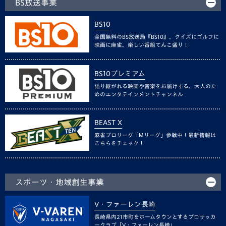
BS放送事業
BS10
全国無料のBS放送局『BS10』。クイズにゴルフに
映画に麻雀、楽しい番組てんこ盛り！
BS10プレミアム
語り継がれる映画や音楽をお届けする、大人のた
めのエンタテインメントチャンネル
BEAST X
麻雀プロリーグ「Mリーグ」参戦中！最新情報は
こちらをチェック！
スポーツ・地域創生事業
V・ファーレン長崎
長崎県内21市町をホームタウンとするプロサッカ
ークラブ「V・ファーレン長崎」