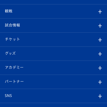
トップチーム
クラブプロフィール
観戦
クラブ
フィロソフィー
観戦ルール
試合情報
試合情報
クラブ概要
観戦ツアー
試合日程/結果
チケット
ファンクラブ
エンブレム紹介
はじめての観戦ガイド
順位表
チケット
グッズ
チケット
選手プロフィール
Revive Team
フォトギャラリー
シーズンシート
オンラインショップ
アカデミー
イベント
スタッフプロフィール
スタジアムへのアクセス
スタジアムグルメ
V-LOVERS（ファンクラブ）
2026-27ユニフォーム
メディア
育成からのお知らせ
パートナー
マスコット紹介
ヴィヴィくんの長崎おもてなしガイド
はじめての観戦ガイド
プレイヤーズスイート
店舗情報
グッズ
アカデミー
チームスケジュール
V-EXPRESS
パートナー企業一覧
SNS
（ユニフォーム入場）
ホームタウン
U-18
クラブハウス（練習場）
パートナー募集