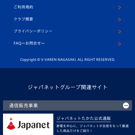
公式Twitter
ご利用規約
アカデミー
U-15
応援メディア
法人限定 VIP BOX
ヴィヴィくんインスタグラム
クラブ概要
スクール
U-12
メディア出演情報
プライバシーポリシー
公式LINE＠
スクール
FAQ〜お問合せ〜
平和祈念活動
Youtube公式チャンネル
ホームタウン活動
Copyright © V-VAREN NAGASAKI. ALL RIGHT RESERVED.
ジャパネットグループ関連サイト
通信販売事業
ジャパネットたかた公式通販
家電を中心に、ジャパネットが自信をもって厳選
した商品だけをご紹介！