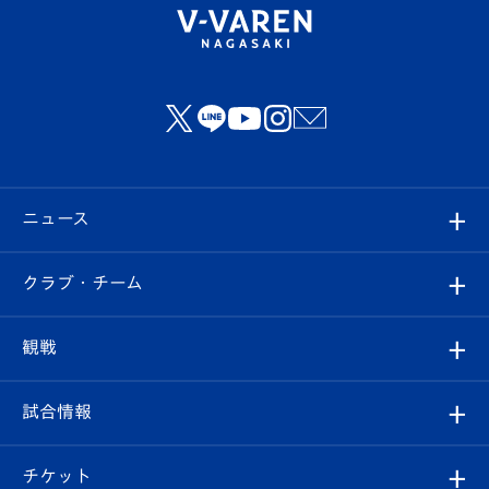
ニュース
すべて
クラブ・チーム
トップチーム
クラブプロフィール
観戦
クラブ
フィロソフィー
観戦ルール
試合情報
試合情報
クラブ概要
観戦ツアー
試合日程/結果
チケット