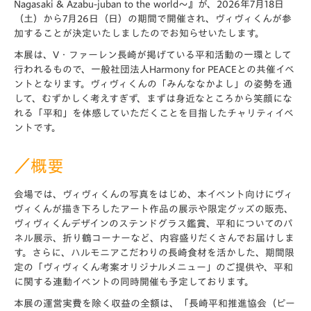
Nagasaki & Azabu-juban to the world〜』が、2026年7月18日
（土）から7月26日（日）の期間で開催され、ヴィヴィくんが参
加することが決定いたしましたのでお知らせいたします。
本展は、V・ファーレン長崎が掲げている平和活動の一環として
行われるもので、一般社団法人Harmony for PEACEとの共催イベ
ントとなります。ヴィヴィくんの「みんななかよし」の姿勢を通
して、むずかしく考えすぎず、まずは身近なところから笑顔にな
れる「平和」を体感していただくことを目指したチャリティイベ
ントです。
／概要
会場では、ヴィヴィくんの写真をはじめ、本イベント向けにヴィ
ヴィくんが描き下ろしたアート作品の展示や限定グッズの販売、
ヴィヴィくんデザインのステンドグラス鑑賞、平和についてのパ
ネル展示、折り鶴コーナーなど、内容盛りだくさんでお届けしま
す。さらに、ハルモニアこだわりの長崎食材を活かした、期間限
定の「ヴィヴィくん考案オリジナルメニュー」のご提供や、平和
に関する連動イベントの同時開催も予定しております。
本展の運営実費を除く収益の全額は、「長崎平和推進協会（ピー