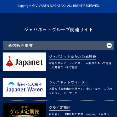
ホームタウン活動
Copyright © V-VAREN NAGASAKI. ALL RIGHT RESERVED.
ジャパネットグループ関連サイト
通信販売事業
ジャパネットたかた公式通販
家電を中心に、ジャパネットが自信をもって厳選
した商品だけをご紹介！
ジャパネットウォーター
上質な「富士山の天然水」。安心・安全、こだわ
りのウォーターサーバー
グルメ定期便
毎月届く、日本各地の名物・名産品。「美味し