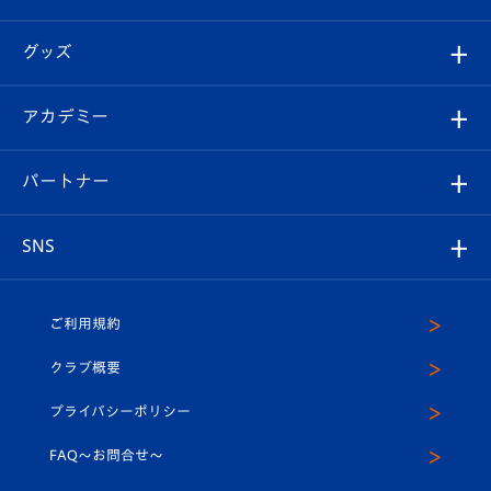
ファンクラブ
エンブレム紹介
はじめての観戦ガイド
順位表
チケット
グッズ
チケット
選手プロフィール
Revive Team
フォトギャラリー
シーズンシート
オンラインショップ
アカデミー
イベント
スタッフプロフィール
スタジアムへのアクセス
スタジアムグルメ
V-LOVERS（ファンクラブ）
2026-27ユニフォーム
メディア
育成からのお知らせ
パートナー
マスコット紹介
ヴィヴィくんの長崎おもてなしガイド
はじめての観戦ガイド
プレイヤーズスイート
店舗情報
グッズ
アカデミー
チームスケジュール
V-EXPRESS
パートナー企業一覧
SNS
（ユニフォーム入場）
ホームタウン
U-18
クラブハウス（練習場）
パートナー募集
公式Twitter
ご利用規約
アカデミー
U-15
応援メディア
法人限定 VIP BOX
ヴィヴィくんインスタグラム
クラブ概要
スクール
U-12
メディア出演情報
プライバシーポリシー
公式LINE＠
スクール
FAQ〜お問合せ〜
平和祈念活動
Youtube公式チャンネル