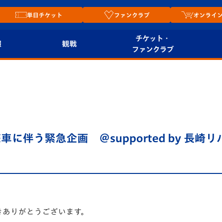
単日チケット
ファンクラブ
オンライ
チケット・
報
観戦
ファンクラブ
観戦ルール
チケット
オンラ
はじめての観戦ガイ
シーズンシート
2026
ド
ム
プレイヤーズスイート
Revive Team
店舗情
に伴う緊急企画 ＠supported by 長崎
関連
V-LOVERS（ファン
スタジアムへのアク
クラブ）
セス
リー
ヴィヴィくんの長崎
ルメ
おもてなしガイド
きありがとうございます。