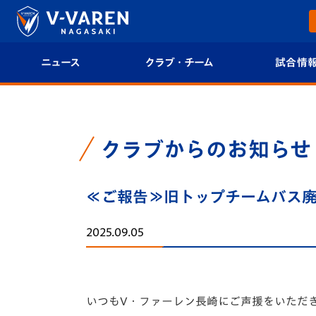
ニュース
クラブ・チーム
試合情
すべて
クラブプロフィール
試合日程/結果
トップチーム
フィロソフィー
試合情報
クラブからのお知らせ
クラブ
クラブ概要
順位表
≪ご報告≫旧トップチームバス廃車
試合情報
エンブレム紹介
U-21 Jリーグ
2025.09.05
ファンクラブ
選手プロフィール
フォトギャラ
チケット
スタッフプロフィール
スタジアムグ
いつもV・ファーレン長崎にご声援をいただ