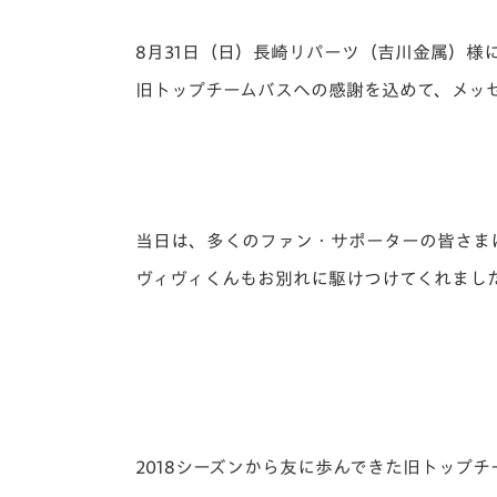
イベント
マスコット紹介
8月31日（日）長崎リパーツ（吉川金属）様
メディア
チームスケジュール
旧トップチームバスへの感謝を込めて、メッ
グッズ
クラブハウス（練習
場）
ホームタウン
応援メディア
アカデミー
当日は、多くのファン・サポーターの皆さま
平和祈念活動
ヴィヴィくんもお別れに駆けつけてくれまし
スクール
ホームタウン活動
2018シーズンから友に歩んできた旧トップ