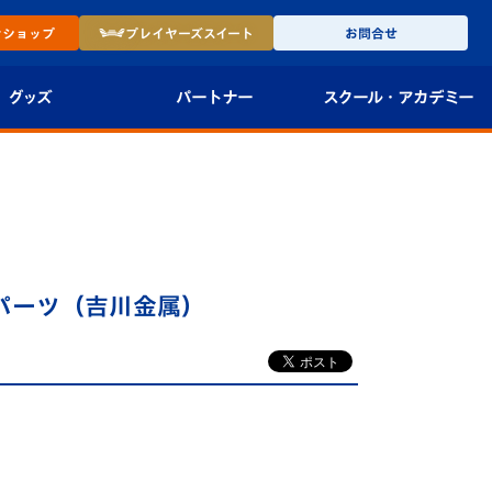
ン
ショップ
プレイヤーズ
スイート
お問合せ
グッズ
パートナー
スクール・
アカデミー
インショップ
パートナー企業一覧
アカデミー
-27ユニフォー
パートナー募集
U-18
法人限定 VIP BOX
U-15
報
リパーツ（吉川金属）
U-12
スクール