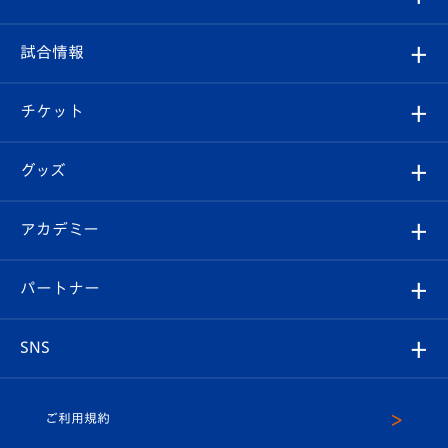
クラブ
フィロソフィー
観戦ルール
試合情報
試合情報
クラブ概要
観戦ツアー
試合日程/結果
チケット
ファンクラブ
エンブレム紹介
はじめての観戦ガイド
順位表
チケット
グッズ
チケット
選手プロフィール
Revive Team
フォトギャラリー
シーズンシート
オンラインショップ
アカデミー
イベント
スタッフプロフィール
スタジアムへのアクセス
スタジアムグルメ
V-LOVERS（ファンクラブ）
2026-27ユニフォーム
メディア
育成からのお知らせ
パートナー
マスコット紹介
ヴィヴィくんの長崎おもてなしガイド
はじめての観戦ガイド
プレイヤーズスイート
店舗情報
グッズ
アカデミー
チームスケジュール
V-EXPRESS
パートナー企業一覧
SNS
（ユニフォーム入場）
ホームタウン
U-18
クラブハウス（練習場）
パートナー募集
公式Twitter
ご利用規約
アカデミー
U-15
応援メディア
法人限定 VIP BOX