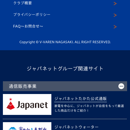
ヴィヴィくんインスタグラム
クラブ概要
スクール
U-12
メディア出演情報
プライバシーポリシー
公式LINE＠
スクール
FAQ〜お問合せ〜
平和祈念活動
Youtube公式チャンネル
ホームタウン活動
Copyright © V-VAREN NAGASAKI. ALL RIGHT RESERVED.
ジャパネットグループ関連サイト
通信販売事業
ジャパネットたかた公式通販
家電を中心に、ジャパネットが自信をもって厳選
した商品だけをご紹介！
ジャパネットウォーター