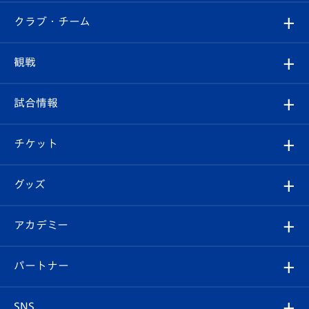
すべて
クラブ・チーム
トップチーム
クラブプロフィール
観戦
クラブ
フィロソフィー
観戦ルール
試合情報
試合情報
クラブ概要
観戦ツアー
試合日程/結果
チケット
ファンクラブ
エンブレム紹介
はじめての観戦ガイド
順位表
チケット
グッズ
チケット
選手プロフィール
Revive Team
フォトギャラリー
シーズンシート
オンラインショップ
アカデミー
イベント
スタッフプロフィール
スタジアムへのアクセス
スタジアムグルメ
V-LOVERS（ファンクラブ）
2026-27ユニフォーム
メディア
育成からのお知らせ
パートナー
マスコット紹介
ヴィヴィくんの長崎おもてなしガイド
はじめての観戦ガイド
プレイヤーズスイート
店舗情報
グッズ
アカデミー
チームスケジュール
V-EXPRESS
パートナー企業一覧
SNS