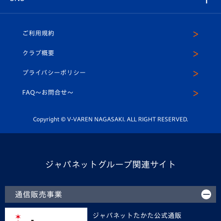
（ユニフォーム入場）
ホームタウン
U-18
クラブハウス（練習場）
パートナー募集
公式Twitter
ご利用規約
アカデミー
U-15
応援メディア
法人限定 VIP BOX
ヴィヴィくんインスタグラム
クラブ概要
スクール
U-12
メディア出演情報
プライバシーポリシー
公式LINE＠
スクール
FAQ〜お問合せ〜
平和祈念活動
Youtube公式チャンネル
ホームタウン活動
Copyright © V-VAREN NAGASAKI. ALL RIGHT RESERVED.
ジャパネットグループ関連サイト
通信販売事業
ジャパネットたかた公式通販