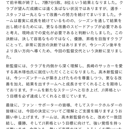
て前半戦が終了し、7勝7分5敗、8位という結果となりました。ク
ラブが望んだ成績には遠く及ばない状況ではありますが、選手・
スタッフは一丸となって改善への努力を続けてまいりました。チ
ームは着実に成長を続けているものの、シーズンを通して結果を
出し続けるためには、更なる改善のスピードアップが必要である
と考え、現時点での変化が必要であると判断いたしました。この
決断は、決して容易なものではなく、優勝、昇格を目指すクラブ
にとって、非常に苦渋の決断ではありますが、今シーズン後半を
より良い方向へ導くため、今回の監督交代という決断に至りまし
た。
新監督には、クラブを内側から深く理解し、長崎のサッカーを愛
する高木琢也氏に就任いただくことになりました。高木新監督に
は、今シーズンチームが築き上げたものを尊重しつつ、更なる改
善を加え、結果を出すチームへと成長させてくれることを期待し
ております。チームを新たなステージへと引き上げ、J1昇格とい
う目標を必ず達成してくれると信じています。
最後に、ファン・サポーターの皆様、そしてステークホルダーの
皆様には、今回の決定についてご理解とご支援を賜りますようお
願い申し上げます。チームは、高木新監督のもと、改めて一致団
結し、優勝、そしてJ1昇格という目標に向けて、強い覚悟を持っ