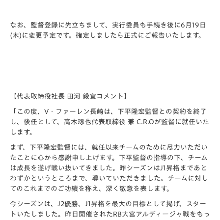
なお、監督登録に先立ちまして、実行委員も手続き後に6月19日
(木)に変更予定です。確定しましたら正式にご報告いたします。
【代表取締役社長 田河 毅宜コメント】
「この度、V・ファーレン長崎は、下平隆宏監督との契約を終了
し、後任として、高木琢也代表取締役 兼 C.R.Oが監督に就任いた
します。
まず、下平隆宏監督には、就任以来チームのために尽力いただい
たことに心から感謝申し上げます。下平監督の指導の下、チーム
は成長を遂げ戦い抜いてきました。昨シーズンはJ1昇格まであと
わずかというところまで、導いていただきました。チームに対し
てのこれまでのご功績を称え、深く敬意を表します。
今シーズンは、J2優勝、J1昇格を最大の目標として掲げ、スター
トいたしました。昨日開催されたRB大宮アルディージャ戦をもっ