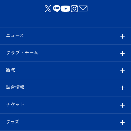
ニュース
すべて
クラブ・チーム
トップチーム
クラブプロフィール
観戦
クラブ
フィロソフィー
観戦ルール
試合情報
試合情報
クラブ概要
観戦ツアー
試合日程/結果
チケット
ファンクラブ
エンブレム紹介
はじめての観戦ガイド
順位表
チケット
グッズ
チケット
選手プロフィール
Revive Team