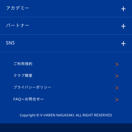
フォトギャラリー
シーズンシート
オンラインショップ
アカデミー
イベント
スタッフプロフィール
スタジアムへのアクセス
スタジアムグルメ
V-LOVERS（ファンクラブ）
2026-27ユニフォーム
メディア
育成からのお知らせ
パートナー
マスコット紹介
ヴィヴィくんの長崎おもてなしガイド
はじめての観戦ガイド
プレイヤーズスイート
店舗情報
グッズ
アカデミー
チームスケジュール
V-EXPRESS
パートナー企業一覧
SNS
（ユニフォーム入場）
ホームタウン
U-18
クラブハウス（練習場）
パートナー募集
公式Twitter
ご利用規約
アカデミー
U-15
応援メディア
法人限定 VIP BOX
ヴィヴィくんインスタグラム
クラブ概要
スクール
U-12
メディア出演情報
プライバシーポリシー
公式LINE＠
スクール
FAQ〜お問合せ〜
平和祈念活動
Youtube公式チャンネル
ホームタウン活動
Copyright © V-VAREN NAGASAKI. ALL RIGHT RESERVED.