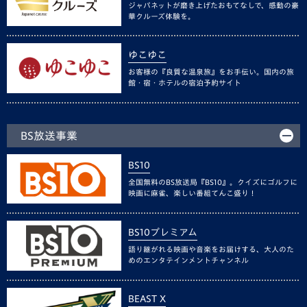
ジャパネットが磨き上げたおもてなしで、感動の豪
華クルーズ体験を。
ゆこゆこ
お客様の『良質な温泉旅』をお手伝い。国内の旅
館・宿・ホテルの宿泊予約サイト
BS放送事業
BS10
全国無料のBS放送局『BS10』。クイズにゴルフに
映画に麻雀、楽しい番組てんこ盛り！
BS10プレミアム
語り継がれる映画や音楽をお届けする、大人のた
めのエンタテインメントチャンネル
BEAST X