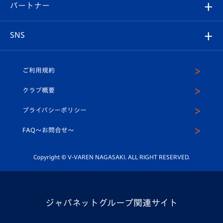
メディア
育成からのお知らせ
パートナー
マスコット紹介
ヴィヴィくんの長崎おもてなしガイド
はじめての観戦ガイド
プレイヤーズスイート
店舗情報
グッズ
アカデミー
チームスケジュール
V-EXPRESS
パートナー企業一覧
SNS
（ユニフォーム入場）
ホームタウン
U-18
クラブハウス（練習場）
パートナー募集
公式Twitter
ご利用規約
アカデミー
U-15
応援メディア
法人限定 VIP BOX
ヴィヴィくんインスタグラム
クラブ概要
スクール
U-12
メディア出演情報
プライバシーポリシー
公式LINE＠
スクール
FAQ〜お問合せ〜
平和祈念活動
Youtube公式チャンネル
ホームタウン活動
Copyright © V-VAREN NAGASAKI. ALL RIGHT RESERVED.
ジャパネットグループ関連サイト