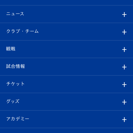
ニュース
すべて
クラブ・チーム
トップチーム
クラブプロフィール
観戦
クラブ
フィロソフィー
観戦ルール
試合情報
試合情報
クラブ概要
観戦ツアー
試合日程/結果
チケット
ファンクラブ
エンブレム紹介
はじめての観戦ガイド
順位表
チケット
グッズ
チケット
選手プロフィール
Revive Team
フォトギャラリー
シーズンシート
オンラインショップ
アカデミー
イベント
スタッフプロフィール
スタジアムへのアクセス
スタジアムグルメ
V-LOVERS（ファンクラブ）
2026-27ユニフォーム