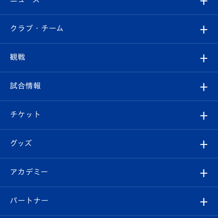
すべて
クラブ・チーム
トップチーム
クラブプロフィール
観戦
クラブ
フィロソフィー
観戦ルール
試合情報
試合情報
クラブ概要
観戦ツアー
試合日程/結果
チケット
ファンクラブ
エンブレム紹介
はじめての観戦ガイド
順位表
チケット
グッズ
チケット
選手プロフィール
Revive Team
フォトギャラリー
シーズンシート
オンラインショップ
アカデミー
イベント
スタッフプロフィール
スタジアムへのアクセス
スタジアムグルメ
V-LOVERS（ファンクラブ）
2026-27ユニフォーム
メディア
育成からのお知らせ
パートナー
マスコット紹介
ヴィヴィくんの長崎おもてなしガイド
はじめての観戦ガイド
プレイヤーズスイート