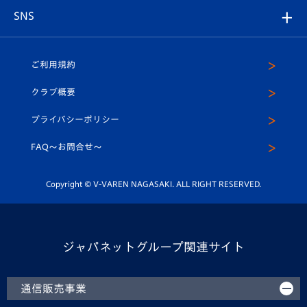
店舗情報
グッズ
アカデミー
チームスケジュール
V-EXPRESS
パートナー企業一覧
SNS
（ユニフォーム入場）
ホームタウン
U-18
クラブハウス（練習場）
パートナー募集
公式Twitter
ご利用規約
アカデミー
U-15
応援メディア
法人限定 VIP BOX
ヴィヴィくんインスタグラム
クラブ概要
スクール
U-12
メディア出演情報
プライバシーポリシー
公式LINE＠
スクール
FAQ〜お問合せ〜
平和祈念活動
Youtube公式チャンネル
ホームタウン活動
Copyright © V-VAREN NAGASAKI. ALL RIGHT RESERVED.
ジャパネットグループ関連サイト
通信販売事業