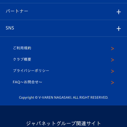
スタジアムグルメ
V-LOVERS（ファンクラブ）
2026-27ユニフォーム
メディア
育成からのお知らせ
パートナー
マスコット紹介
ヴィヴィくんの長崎おもてなしガイド
はじめての観戦ガイド
プレイヤーズスイート
店舗情報
グッズ
アカデミー
チームスケジュール
V-EXPRESS
パートナー企業一覧
SNS
（ユニフォーム入場）
ホームタウン
U-18
クラブハウス（練習場）
パートナー募集
公式Twitter
ご利用規約
アカデミー
U-15
応援メディア
法人限定 VIP BOX
ヴィヴィくんインスタグラム
クラブ概要
スクール
U-12
メディア出演情報
プライバシーポリシー
公式LINE＠
スクール
FAQ〜お問合せ〜
平和祈念活動
Youtube公式チャンネル
ホームタウン活動
Copyright © V-VAREN NAGASAKI. ALL RIGHT RESERVED.
ジャパネットグループ関連サイト