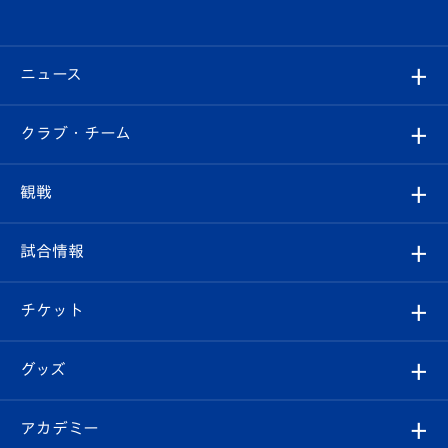
ニュース
すべて
クラブ・チーム
トップチーム
クラブプロフィール
観戦
クラブ
フィロソフィー
観戦ルール
試合情報
試合情報
クラブ概要
観戦ツアー
試合日程/結果
チケット
ファンクラブ
エンブレム紹介
はじめての観戦ガイド
順位表
チケット
グッズ
チケット
選手プロフィール
Revive Team
フォトギャラリー
シーズンシート
オンラインショップ
アカデミー
イベント
スタッフプロフィール
スタジアムへのアクセス