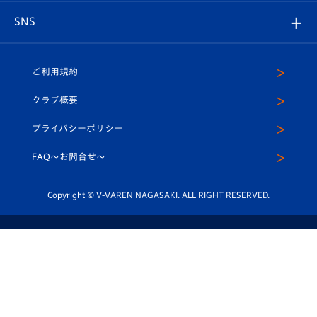
店舗情報
グッズ
アカデミー
チームスケジュール
V-EXPRESS
パートナー企業一覧
SNS
（ユニフォーム入場）
ホームタウン
U-18
クラブハウス（練習場）
パートナー募集
公式Twitter
ご利用規約
アカデミー
U-15
応援メディア
法人限定 VIP BOX
ヴィヴィくんインスタグラム
クラブ概要
スクール
U-12
メディア出演情報
プライバシーポリシー
公式LINE＠
スクール
FAQ〜お問合せ〜
平和祈念活動
Youtube公式チャンネル
ホームタウン活動
Copyright © V-VAREN NAGASAKI. ALL RIGHT RESERVED.
ジャパネットグループ関連サイト
通信販売事業