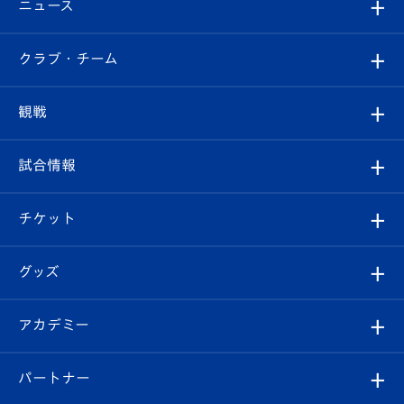
ニュース
すべて
クラブ・チーム
トップチーム
クラブプロフィール
観戦
クラブ
フィロソフィー
観戦ルール
試合情報
試合情報
クラブ概要
観戦ツアー
試合日程/結果
チケット
ファンクラブ
エンブレム紹介
はじめての観戦ガイド
順位表
チケット
グッズ
チケット
選手プロフィール
Revive Team
フォトギャラリー
シーズンシート
オンラインショップ
アカデミー
イベント
スタッフプロフィール
スタジアムへのアクセス
スタジアムグルメ
V-LOVERS（ファンクラブ）
2026-27ユニフォーム
メディア
育成からのお知らせ
パートナー
マスコット紹介
ヴィヴィくんの長崎おもてなしガイド
はじめての観戦ガイド
プレイヤーズスイート