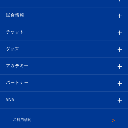
クラブ
フィロソフィー
観戦ルール
試合情報
試合情報
クラブ概要
観戦ツアー
試合日程/結果
チケット
ファンクラブ
エンブレム紹介
はじめての観戦ガイド
順位表
チケット
グッズ
チケット
選手プロフィール
Revive Team
フォトギャラリー
シーズンシート
オンラインショップ
アカデミー
イベント
スタッフプロフィール
スタジアムへのアクセス
スタジアムグルメ
V-LOVERS（ファンクラブ）
2026-27ユニフォーム
メディア
育成からのお知らせ
パートナー
マスコット紹介
ヴィヴィくんの長崎おもてなしガイド
はじめての観戦ガイド
プレイヤーズスイート
店舗情報
グッズ
アカデミー
チームスケジュール
V-EXPRESS
パートナー企業一覧
SNS
（ユニフォーム入場）
ホームタウン
U-18
クラブハウス（練習場）
パートナー募集
公式Twitter
ご利用規約
アカデミー
U-15
応援メディア
法人限定 VIP BOX