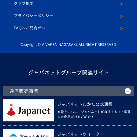
ヴィヴィくんインスタグラム
クラブ概要
スクール
U-12
メディア出演情報
プライバシーポリシー
公式LINE＠
スクール
FAQ〜お問合せ〜
平和祈念活動
Youtube公式チャンネル
ホームタウン活動
Copyright © V-VAREN NAGASAKI. ALL RIGHT RESERVED.
ジャパネットグループ関連サイト
通信販売事業
ジャパネットたかた公式通販
家電を中心に、ジャパネットが自信をもって厳選
した商品だけをご紹介！
ジャパネットウォーター