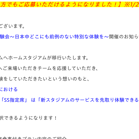
い方でもご応募いただけるようになりました！】※1/2
V-EXPRESS（ユニフ
ォーム入場）
ございます。
体験会
～日本中どこにも前例のない特別な体験を～
開催のお知ら
アムへホームスタジアムが移行いたします。
へご来場いただきチームを応援していただき、
験をしていただきたいという想いのもと、
における
uite）」および「SS指定席」 は「新スタジアムのサービスを先取り
選択できるようになります！