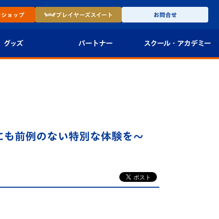
ン
ショップ
プレイヤーズ
スイート
お問合せ
グッズ
パートナー
スクール・
アカデミー
インショップ
パートナー企業一覧
アカデミー
-27ユニフォー
パートナー募集
U-18
法人限定 VIP BOX
U-15
報
どこにも前例のない特別な体験を～
U-12
スクール