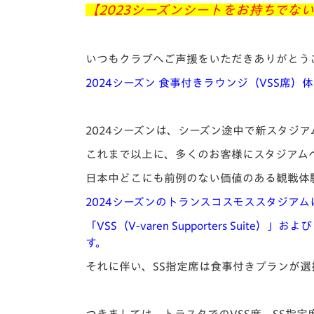
イベント
マスコット紹介
【2023シーズンシートをお持ちでな
メディア
チームスケジュール
いつもクラブへご声援をいただきありがとう
グッズ
クラブハウス（練習
2024シーズン 食事付きラウンジ（VSS席）
場）
ホームタウン
応援メディア
2024シーズンは、シーズン途中で新スタジ
アカデミー
これまで以上に、多くのお客様にスタジアム
平和祈念活動
日本中どこにも前例のない価値のある観戦体
スクール
ホームタウン活動
2024シーズンのトランスコスモススタジアム
「VSS（V-varen Supporters S
す。
それに伴い、SS指定席は食事付きプランが