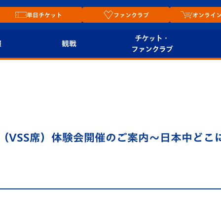
単日チケット
ファンクラブ
オンライ
チケット・
報
観戦
ファンクラブ
観戦ルール
チケット
オンラ
はじめての観戦ガイ
シーズンシート
2026
ド
ム
プレイヤーズスイート
Revive Team
店舗情
ンジ（VSS席）体験会開催のご案内～日本中
関連
V-LOVERS（ファン
スタジアムへのアク
クラブ）
セス
リー
ヴィヴィくんの長崎
ルメ
おもてなしガイド