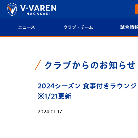
ニュース
クラブ・チーム
試合情
すべて
クラブプロフィール
試合日程/結果
トップチーム
フィロソフィー
試合情報
クラブからのお知らせ
クラブ
クラブ概要
順位表
2024シーズン 食事付きラウ
試合情報
エンブレム紹介
U-21 Jリーグ
※1/21更新
ファンクラブ
選手プロフィール
フォトギャラ
2024.01.17
チケット
スタッフプロフィール
スタジアムグ