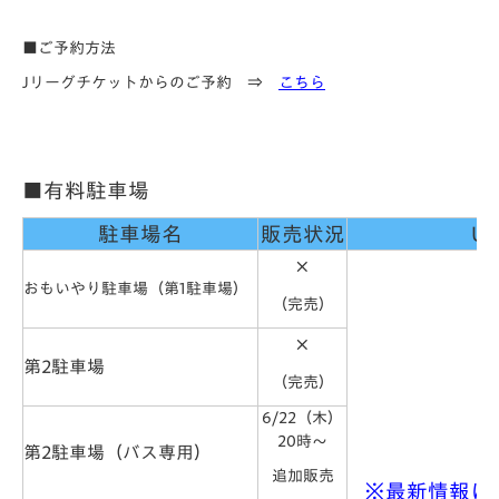
■ご予約方法
Jリーグチケットからのご予約 ⇒
こちら
■有料駐車場
駐車場名
販売状況
UR
×
おもいやり駐車場（第1駐車場）
（完売）
×
第2駐車場
（完売）
6/22（木）
20時～
第2駐車場（バス専用）
追加販売
※最新情報に