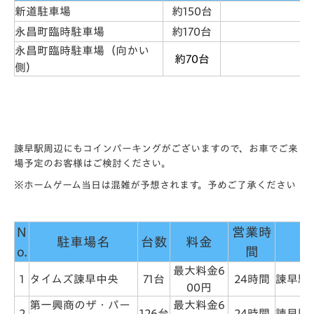
新道駐車場
約150台
永昌町臨時駐車場
約170台
永昌町臨時駐車場（向かい
約70台
側）
諫早駅周辺にもコインパーキングがございますので、お車でご来
場予定のお客様はご検討ください。
※ホームゲーム当日は混雑が予想されます。予めご了承ください
N
営業時
駐車場名
台数
料金
o.
間
最大料金6
1
タイムズ諫早中央
71台
24時間
諫早駅
00円
第一興商のザ・パー
最大料金6
2
126台
24時間
諫早駅