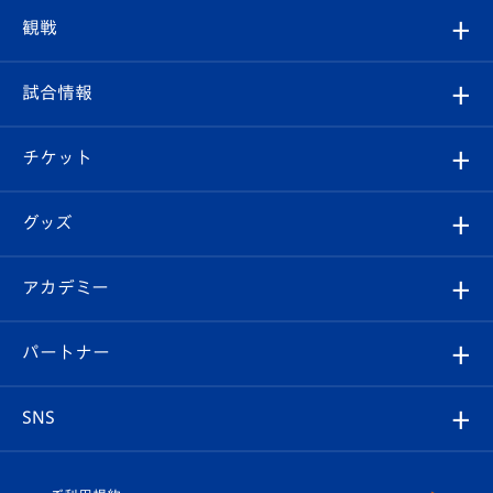
トップチーム
クラブプロフィール
観戦
クラブ
フィロソフィー
観戦ルール
試合情報
試合情報
クラブ概要
観戦ツアー
試合日程/結果
チケット
ファンクラブ
エンブレム紹介
はじめての観戦ガイド
順位表
チケット
グッズ
チケット
選手プロフィール
Revive Team
フォトギャラリー
シーズンシート
オンラインショップ
アカデミー
イベント
スタッフプロフィール
スタジアムへのアクセス
スタジアムグルメ
V-LOVERS（ファンクラブ）
2026-27ユニフォーム
メディア
育成からのお知らせ
パートナー
マスコット紹介
ヴィヴィくんの長崎おもてなしガイド
はじめての観戦ガイド
プレイヤーズスイート
店舗情報
グッズ
アカデミー
チームスケジュール
V-EXPRESS
パートナー企業一覧
SNS
（ユニフォーム入場）
ホームタウン
U-18
クラブハウス（練習場）
パートナー募集
公式Twitter