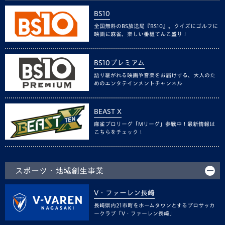
BS10
全国無料のBS放送局『BS10』。クイズにゴルフに
映画に麻雀、楽しい番組てんこ盛り！
BS10プレミアム
語り継がれる映画や音楽をお届けする、大人のた
めのエンタテインメントチャンネル
BEAST X
麻雀プロリーグ「Mリーグ」参戦中！最新情報は
こちらをチェック！
スポーツ・地域創生事業
V・ファーレン長崎
長崎県内21市町をホームタウンとするプロサッカ
ークラブ「V・ファーレン長崎」