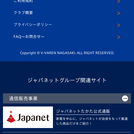
ご利用規約
アカデミー
U-15
応援メディア
法人限定 VIP BOX
ヴィヴィくんインスタグラム
クラブ概要
スクール
U-12
メディア出演情報
プライバシーポリシー
公式LINE＠
スクール
FAQ〜お問合せ〜
平和祈念活動
Youtube公式チャンネル
ホームタウン活動
Copyright © V-VAREN NAGASAKI. ALL RIGHT RESERVED.
ジャパネットグループ関連サイト
通信販売事業
ジャパネットたかた公式通販
家電を中心に、ジャパネットが自信をもって厳選
した商品だけをご紹介！