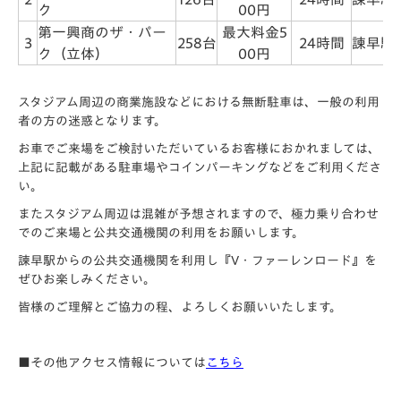
ク
00円
第一興商のザ・パー
最大料金5
3
258台
24時間
諫早駅
ク（立体）
00円
スタジアム周辺の商業施設などにおける無断駐車は、一般の利用
者の方の迷惑となります。
お車でご来場をご検討いただいているお客様におかれましては、
上記に記載がある駐車場やコインパーキングなどをご利用くださ
い。
またスタジアム周辺は混雑が予想されますので、極力乗り合わせ
でのご来場と公共交通機関の利用をお願いします。
諫早駅からの公共交通機関を利用し『V・ファーレンロード』を
ぜひお楽しみください。
皆様のご理解とご協力の程、よろしくお願いいたします。
■その他アクセス情報については
こちら