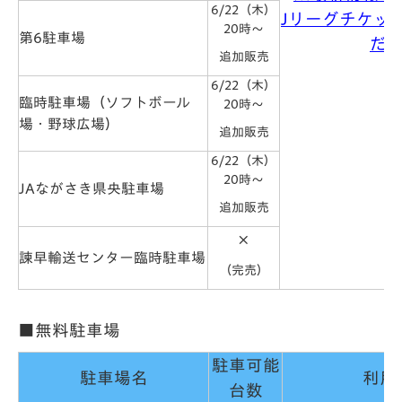
6/22（木）
Jリーグチケッ
20時～
第6駐車場
だ
追加販売
6/22（木）
臨時駐車場（ソフトボール
20時～
場・野球広場）
追加販売
6/22（木）
20時～
JAながさき県央駐車場
追加販売
×
諫早輸送センター臨時駐車場
（完売）
■無料駐車場
駐車可能
駐車場名
利用
台数