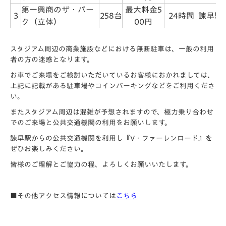
第一興商のザ・パー
最大料金5
3
258台
24時間
諫早駅
ク（立体）
00円
スタジアム周辺の商業施設などにおける無断駐車は、一般の利用
者の方の迷惑となります。
お車でご来場をご検討いただいているお客様におかれましては、
上記に記載がある駐車場やコインパーキングなどをご利用くださ
い。
またスタジアム周辺は混雑が予想されますので、極力乗り合わせ
でのご来場と公共交通機関の利用をお願いします。
諫早駅からの公共交通機関を利用し『V・ファーレンロード』を
ぜひお楽しみください。
皆様のご理解とご協力の程、よろしくお願いいたします。
■その他アクセス情報については
こちら