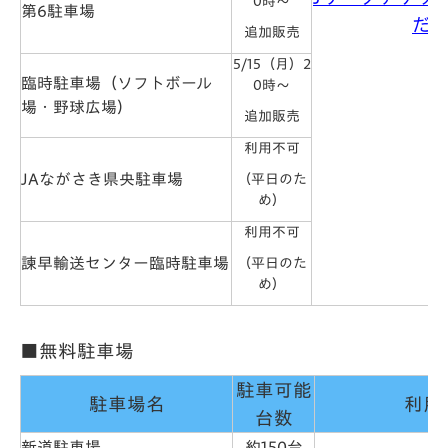
0時～
第6駐車場
だ
追加販売
5/15（月）2
臨時駐車場（ソフトボール
0時～
場・野球広場）
追加販売
利用不可
JAながさき県央駐車場
（平日のた
め）
利用不可
諫早輸送センター臨時駐車場
（平日のた
め）
■無料駐車場
駐車可能
駐車場名
利用
台数
新道駐車場
約150台