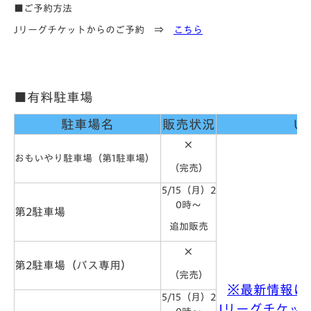
■ご予約方法
Jリーグチケットからのご予約 ⇒
こちら
■有料駐車場
駐車場名
販売状況
UR
×
おもいやり駐車場（第1駐車場）
（完売）
5/15（月）2
0時～
第2駐車場
追加販売
×
第2駐車場（バス専用）
（完売）
※最新情報に
5/15（月）2
Jリーグチケッ