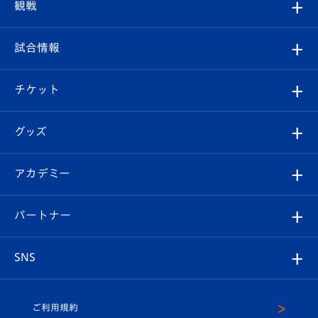
クラブプロフィール
観戦
クラブ
フィロソフィー
観戦ルール
試合情報
試合情報
クラブ概要
観戦ツアー
試合日程/結果
チケット
ファンクラブ
エンブレム紹介
はじめての観戦ガイド
順位表
チケット
グッズ
チケット
選手プロフィール
Revive Team
フォトギャラリー
シーズンシート
オンラインショップ
アカデミー
イベント
スタッフプロフィール
スタジアムへのアクセス
スタジアムグルメ
V-LOVERS（ファンクラブ）
2026-27ユニフォーム
メディア
育成からのお知らせ
パートナー
マスコット紹介
ヴィヴィくんの長崎おもてなしガイド
はじめての観戦ガイド
プレイヤーズスイート
店舗情報
グッズ
アカデミー
チームスケジュール
V-EXPRESS
パートナー企業一覧
SNS
（ユニフォーム入場）
ホームタウン
U-18
クラブハウス（練習場）
パートナー募集
公式Twitter
ご利用規約
アカデミー