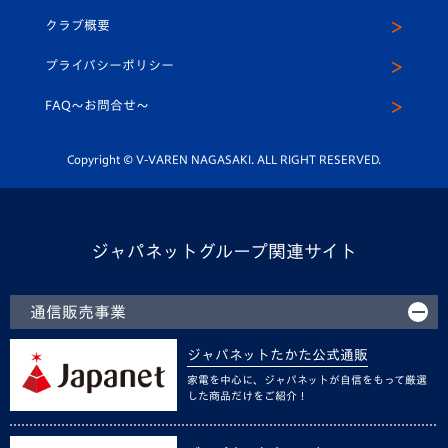
U-15
応援メディア
法人限定 VIP BOX
ヴィヴィくんインスタグラム
クラブ概要
スクール
U-12
メディア出演情報
プライバシーポリシー
公式LINE＠
スクール
FAQ〜お問合せ〜
平和祈念活動
Youtube公式チャンネル
ホームタウン活動
Copyright © V-VAREN NAGASAKI. ALL RIGHT RESERVED.
ジャパネットグループ関連サイト
通信販売事業
ジャパネットたかた公式通販
家電を中心に、ジャパネットが自信をもって厳選
した商品だけをご紹介！