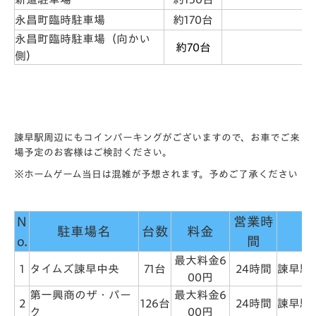
永昌町臨時駐車場
約170台
永昌町臨時駐車場（向かい
約70台
側）
諫早駅周辺にもコインパーキングがございますので、お車でご来
場予定のお客様はご検討ください。
※ホームゲーム当日は混雑が予想されます。予めご了承ください
N
営業時
駐車場名
台数
料金
o.
間
最大料金6
1
タイムズ諫早中央
71台
24時間
諫早駅
00円
第一興商のザ・パー
最大料金6
2
126台
24時間
諫早駅
ク
00円