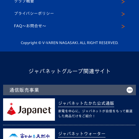
クラブ概要
スクール
U-12
メディア出演情報
プライバシーポリシー
公式LINE＠
スクール
FAQ〜お問合せ〜
平和祈念活動
Youtube公式チャンネル
ホームタウン活動
Copyright © V-VAREN NAGASAKI. ALL RIGHT RESERVED.
ジャパネットグループ関連サイト
通信販売事業
ジャパネットたかた公式通販
家電を中心に、ジャパネットが自信をもって厳選
した商品だけをご紹介！
ジャパネットウォーター