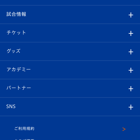
クラブ
フィロソフィー
観戦ルール
試合情報
試合情報
クラブ概要
観戦ツアー
試合日程/結果
チケット
ファンクラブ
エンブレム紹介
はじめての観戦ガイド
順位表
チケット
グッズ
チケット
選手プロフィール
Revive Team
フォトギャラリー
シーズンシート
オンラインショップ
アカデミー
イベント
スタッフプロフィール
スタジアムへのアクセス
スタジアムグルメ
V-LOVERS（ファンクラブ）
2026-27ユニフォーム
メディア
育成からのお知らせ
パートナー
マスコット紹介
ヴィヴィくんの長崎おもてなしガイド
はじめての観戦ガイド
プレイヤーズスイート
店舗情報
グッズ
アカデミー
チームスケジュール
V-EXPRESS
パートナー企業一覧
SNS
（ユニフォーム入場）
ホームタウン
U-18
クラブハウス（練習場）
パートナー募集
公式Twitter
ご利用規約
アカデミー
U-15
応援メディア
法人限定 VIP BOX
ヴィヴィくんインスタグラム