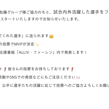
V-EXPRESS（ユニフ
ォーム入場）
試合内外活躍した選手を
フ
 松藤グループ様ご協力のもと、
をスタートいたしますのでお知らせいたします。
てくれた選手」
に送られます
の投票でMVPが決定
応援番組「ALL!V・ファーレン」内で発表
します！
ト
皆さんの投票をお待ちしております
動やSNSでの発信などにもご注目ください
。公平に選手たちの活躍に応じて投票へのご協力よろしくお願