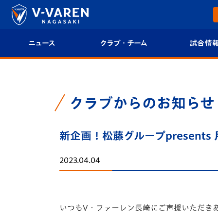
ニュース
クラブ・チーム
試合情
すべて
クラブプロフィール
試合日程/結果
トップチーム
フィロソフィー
試合情報
クラブからのお知らせ
クラブ
クラブ概要
順位表
新企画！松藤グループpresent
試合情報
エンブレム紹介
U-21 Jリーグ
2023.04.04
ファンクラブ
選手プロフィール
フォトギャラ
チケット
スタッフプロフィール
スタジアムグ
いつもV・ファーレン長崎にご声援いただき