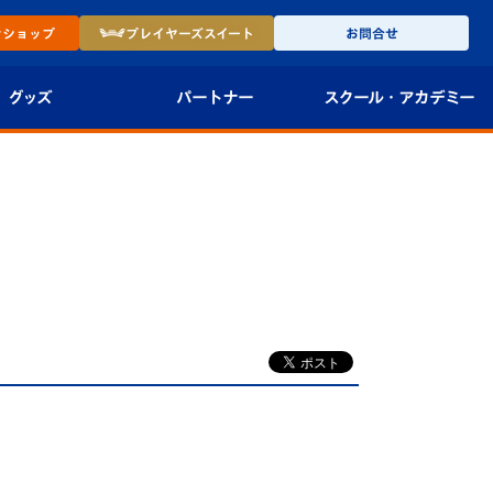
ン
ショップ
プレイヤーズ
スイート
お問合せ
グッズ
パートナー
スクール・
アカデミー
インショップ
パートナー企業一覧
アカデミー
-27ユニフォー
パートナー募集
U-18
法人限定 VIP BOX
U-15
報
U-12
スクール