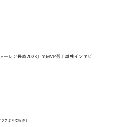
・ファーレン長崎2023」
でMVP選手単独インタビ
クラブよりご招待！