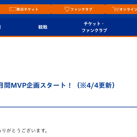
単日チケット
ファンクラブ
オンライ
チケット・
報
観戦
ファンクラブ
観戦ルール
チケット
オンラ
はじめての観戦ガイ
シーズンシート
2026
ド
ム
プレイヤーズスイート
Revive Team
店舗情
s 月間MVP企画スタート！（※4/4更新）
関連
V-LOVERS（ファン
スタジアムへのアク
クラブ）
セス
リー
ヴィヴィくんの長崎
ルメ
おもてなしガイド
ありがとうございます。