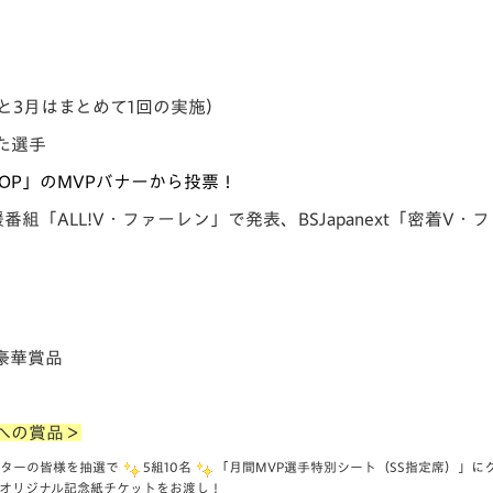
と3月はまとめて1回の実施）
た選手
OP」のMVPバナーから投票！
援番組「ALL!V・ファーレン」で発表
、
BSJapanext「密着V
豪華賞品
への賞品＞
ーターの皆様を抽選で
5組10名
「月間MVP選手特別シート（SS指定席）」に
たオリジナル記念紙チケットをお渡し！