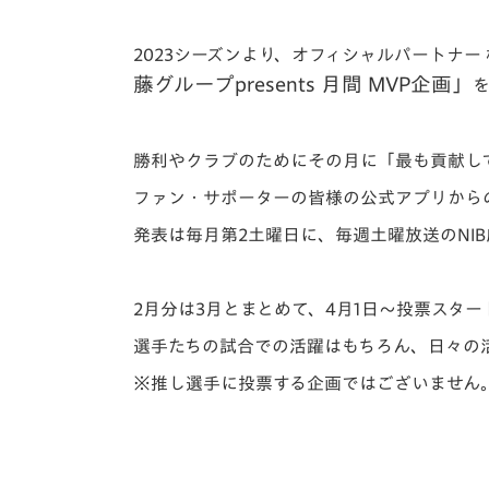
イベント
マスコット紹介
2023シーズンより、
オフィシャルパートナー
メディア
チームスケジュール
藤グループpresents 月間 MVP企画」
グッズ
クラブハウス（練習
場）
勝利やクラブのために
その月に「最も貢献し
ホームタウン
応援メディア
ファン・サポーターの皆様の公式アプリから
アカデミー
発表は
毎月第2土曜日に、毎週土曜放送のNIB
平和祈念活動
スクール
ホームタウン活動
2月分は3月とまとめて、4月1日～投票スター
選手たちの試合での活躍はもちろん、日々の活
※推し選手に投票する企画ではございません