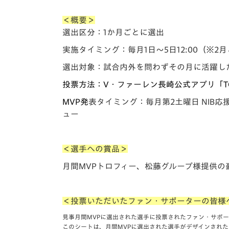
＜概要＞
選出区分：1か月ごとに選出
実施タイミング：毎月1日～5日12:00（※
2月
選出対象：試合内外を問わずその月に活躍し
投票方法：
V・ファーレン長崎公式アプリ「T
MVP発
表タイミング：
毎月第2土曜日 NIB応
ュー
＜選手への賞品＞
月間MVPトロフィー、松藤グループ様提供の
＜投票いただいたファン・サポーターの皆様
見事月間MVPに選出された選手に投票されたファン・サポ
このシートは、月間MVPに選出された選手がデザインされ