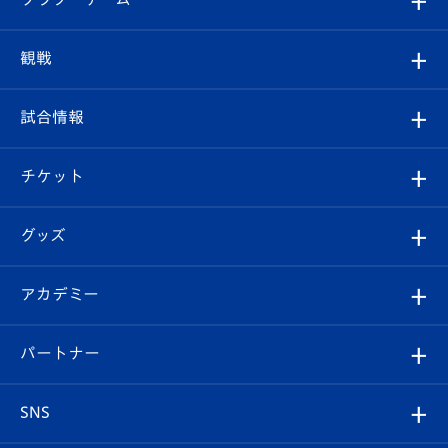
トップチーム
クラブプロフィール
観戦
クラブ
フィロソフィー
観戦ルール
試合情報
試合情報
クラブ概要
観戦ツアー
試合日程/結果
チケット
ファンクラブ
エンブレム紹介
はじめての観戦ガイド
順位表
チケット
グッズ
チケット
選手プロフィール
Revive Team
フォトギャラリー
シーズンシート
オンラインショップ
アカデミー
イベント
スタッフプロフィール
スタジアムへのアクセス
スタジアムグルメ
V-LOVERS（ファンクラブ）
2026-27ユニフォーム
メディア
育成からのお知らせ
パートナー
マスコット紹介
ヴィヴィくんの長崎おもてなしガイド
はじめての観戦ガイド
プレイヤーズスイート
店舗情報
グッズ
アカデミー
チームスケジュール
V-EXPRESS
パートナー企業一覧
SNS
（ユニフォーム入場）
ホームタウン