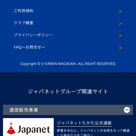
U-18
クラブハウス（練習場）
パートナー募集
公式Twitter
ご利用規約
アカデミー
U-15
応援メディア
法人限定 VIP BOX
ヴィヴィくんインスタグラム
クラブ概要
スクール
U-12
メディア出演情報
プライバシーポリシー
公式LINE＠
スクール
FAQ〜お問合せ〜
平和祈念活動
Youtube公式チャンネル
ホームタウン活動
Copyright © V-VAREN NAGASAKI. ALL RIGHT RESERVED.
ジャパネットグループ関連サイト
通信販売事業
ジャパネットたかた公式通販
家電を中心に、ジャパネットが自信をもって厳選
した商品だけをご紹介！