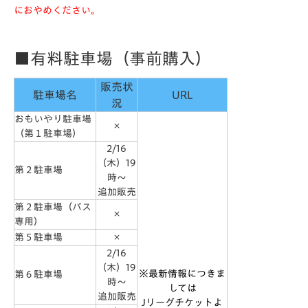
におやめください。
■有料駐車場（事前購入）
販売状
駐車場名
URL
況
おもいやり駐車場
×
（第１駐車場）
2/16
（木）19
第２駐車場
時～
追加販売
第２駐車場（バス
×
専用）
第５駐車場
×
2/16
（木）19
※最新情報につきま
第６駐車場
時～
しては
追加販売
Jリーグチケットよ