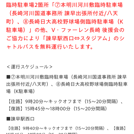
臨時駐車場2箇所「⑦本明川河川敷臨時駐車場
（長崎河川国道事務所 諫早出張所付近/八天
町）、⑧長崎日大高校野球場側臨時駐車場（K
駐車場）」の他、
V・ファーレン長崎 後援会の
ご協力により「諫早駅西口
⇔スタジアム」のシ
ャトルバスを無料運行いたします。
＜運行スケジュール＞
■⑦本明川河川敷臨時駐車場（長崎河川国道事務所 諫早
出張所付近/八天町）、⑧長崎日大高校野球場側臨時駐車
場（K駐車場）
【往路】9時20分～キックオフまで（15～
20分間隔）、
【復路】15時45分～18時00分（15～20分間隔）
■諫早駅西口
【往路】9時40分～キックオフまで（15～20分間隔）、【復路】