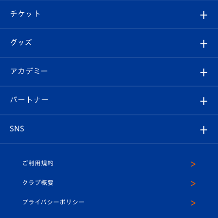
クラブ概要
観戦ツアー
試合日程/結果
チケット
ファンクラブ
エンブレム紹介
はじめての観戦ガイド
順位表
チケット
グッズ
チケット
選手プロフィール
Revive Team
フォトギャラリー
シーズンシート
オンラインショップ
アカデミー
イベント
スタッフプロフィール
スタジアムへのアクセス
スタジアムグルメ
V-LOVERS（ファンクラブ）
2026-27ユニフォーム
メディア
育成からのお知らせ
パートナー
マスコット紹介
ヴィヴィくんの長崎おもてなしガイド
はじめての観戦ガイド
プレイヤーズスイート
店舗情報
グッズ
アカデミー
チームスケジュール
V-EXPRESS
パートナー企業一覧
SNS
（ユニフォーム入場）
ホームタウン
U-18
クラブハウス（練習場）
パートナー募集
公式Twitter
ご利用規約
アカデミー
U-15
応援メディア
法人限定 VIP BOX
ヴィヴィくんインスタグラム
クラブ概要
スクール
U-12
メディア出演情報
プライバシーポリシー
公式LINE＠