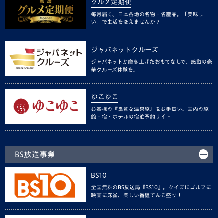
グルメ定期便
毎月届く、日本各地の名物・名産品。「美味し
い」で生活を変えませんか？
ジャパネットクルーズ
ジャパネットが磨き上げたおもてなしで、感動の豪
華クルーズ体験を。
ゆこゆこ
お客様の『良質な温泉旅』をお手伝い。国内の旅
館・宿・ホテルの宿泊予約サイト
BS放送事業
BS10
全国無料のBS放送局『BS10』。クイズにゴルフに
映画に麻雀、楽しい番組てんこ盛り！