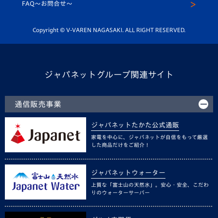
スクール
FAQ〜お問合せ〜
平和祈念活動
Youtube公式チャンネル
ホームタウン活動
Copyright © V-VAREN NAGASAKI. ALL RIGHT RESERVED.
ジャパネットグループ関連サイト
通信販売事業
ジャパネットたかた公式通販
家電を中心に、ジャパネットが自信をもって厳選
した商品だけをご紹介！
ジャパネットウォーター
上質な「富士山の天然水」。安心・安全、こだわ
りのウォーターサーバー