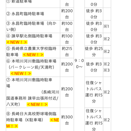
① 新道駐車場
台
0分
約200
徒歩 約3
② 永昌町臨時駐車場
台
0分
③ 永昌町臨時駐車場（向か
約100
徒歩 約3
※1
い側）
台
0分
④ 諫早駅北側臨時駐車場
約100
徒歩 約3
※2
＜NEW！＞
台
0分
⑤ 長崎県立農業大学校臨時
約215
徒歩 約25
※2
駐車場
＜NEW！＞
台
分
9：0
⑥ 本明川河川敷臨時駐車場
約200
徒歩 約3
※2
0～
（パークレーン前/天満町）
台
0分
※3
＜NEW！＞
⑦ 本明川河川敷臨時駐車
往復シャ
場
約200
トルバス
（長崎河川
※2
台
運行 約15
国道事務所 諫早出張所付近/
分
八天町）
＜NEW！＞
往復シャ
⑧ 長崎日大高校野球場側臨
約300
トルバス
時駐車場（K駐車場）
＜NE
※2
台
運行 約15
W！＞
分