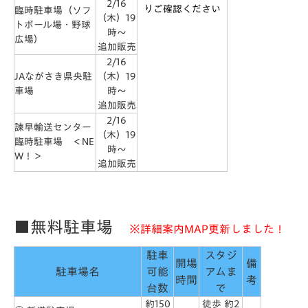
2/16
りご確認ください
臨時駐車場（ソフ
（木）19
トボール場・野球
時～
広場）
追加販売
2/16
JAながさき県央駐
（木）19
車場
時～
追加販売
2/16
諫早輸送センター
（木）19
臨時駐車場 ＜NE
時～
W！＞
追加販売
■無料駐車場
※詳細案内MAP更新しました！
駐車
スタジ
開場
備
駐車場名
可能
アムま
時間
考
台数
で
約150
徒歩 約2