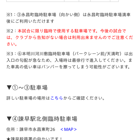
※1：③永昌町臨時駐車場（向かい側）は永昌町臨時駐車場満車
後にご利用いただけます
※2：
本試合に限り臨時で使用する駐車場です。今後の試合で
は、クラブから告知がない場合は利用出来ませんのでご注意くだ
さい。
※3：⑥本明川河川敷臨時駐車場（パークレーン前/天満町）は出
入口の勾配が急なため、入場時は最徐行で進入してください。ま
た車高の低い車はバンパーを擦ってしまう可能性がございます。
▼①～③駐車場
詳しい駐車場の場所は
こちら
からご確認ください。
▼④諫早駅北側臨時駐車場
住所：諫早市永昌東町26
＜MAP＞
★諫早税務署の向かいです！