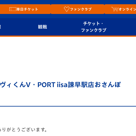
単日チケット
ファンクラブ
オンライ
チケット・
報
観戦
ファンクラブ
観戦ルール
チケット
オンラ
はじめての観戦ガイ
シーズンシート
2026
ド
ム
プレイヤーズスイート
Revive Team
店舗情
ィくんV・PORT iisa諫早駅店おさんぽ
関連
V-LOVERS（ファン
スタジアムへのアク
クラブ）
セス
リー
ヴィヴィくんの長崎
ルメ
おもてなしガイド
ありがとうございます。