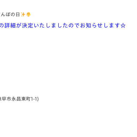
V-EXPRESS（ユニフ
ォーム入場）
おさんぽの日
おさんぽの詳細が決定いたしましたのでお知らせします☆
県諫早市永昌東町1-1)