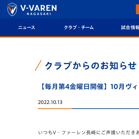
ニュース
クラブ・チーム
試合情
すべて
クラブプロフィール
試合日程/結果
トップチーム
フィロソフィー
試合情報
クラブからのお知らせ
クラブ
クラブ概要
順位表
【毎月第4金曜日開催】10月ヴィヴ
試合情報
エンブレム紹介
U-21 Jリーグ
2022.10.13
ファンクラブ
選手プロフィール
フォトギャラ
チケット
スタッフプロフィール
スタジアムグ
いつもV・ファーレン長崎にご声援いただき