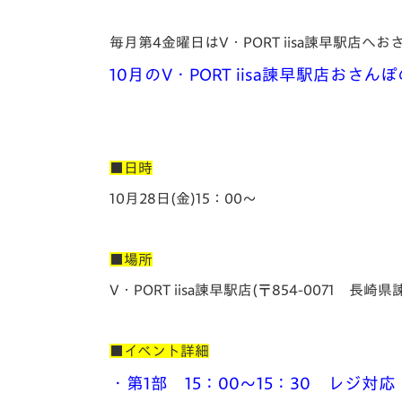
イベント
マスコット紹介
毎月第4金曜日はV・PORT iisa諫早駅店へ
メディア
チームスケジュール
10月のV・PORT iisa諫早駅店
グッズ
クラブハウス（練習
場）
ホームタウン
応援メディア
■日時
アカデミー
10月28日(金)15：00～
平和祈念活動
スクール
ホームタウン活動
■場所
V・PORT iisa諫早駅店(〒854-0071 長崎
■イベント詳細
・第1部 15：00～15：30 レジ対応