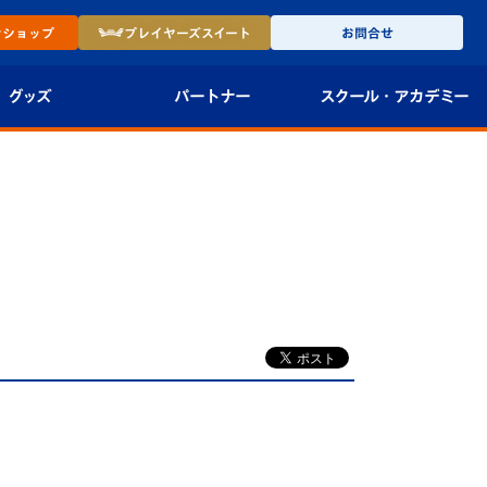
ン
ショップ
プレイヤーズ
スイート
お問合せ
グッズ
パートナー
スクール・
アカデミー
インショップ
パートナー企業一覧
アカデミー
-27ユニフォー
パートナー募集
U-18
法人限定 VIP BOX
U-15
報
U-12
スクール