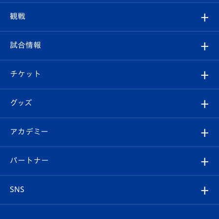
トップチーム
クラブプロフィール
観戦
クラブ
フィロソフィー
観戦ルール
試合情報
試合情報
クラブ概要
観戦ツアー
試合日程/結果
チケット
ファンクラブ
エンブレム紹介
はじめての観戦ガイド
順位表
チケット
グッズ
チケット
選手プロフィール
Revive Team
フォトギャラリー
シーズンシート
オンラインショップ
アカデミー
イベント
スタッフプロフィール
スタジアムへのアクセス
スタジアムグルメ
V-LOVERS（ファンクラブ）
2026-27ユニフォーム
メディア
育成からのお知らせ
パートナー
マスコット紹介
ヴィヴィくんの長崎おもてなしガイド
はじめての観戦ガイド
プレイヤーズスイート
店舗情報
グッズ
アカデミー
チームスケジュール
V-EXPRESS
パートナー企業一覧
SNS
（ユニフォーム入場）
ホームタウン
U-18
クラブハウス（練習場）
パートナー募集
公式Twitter