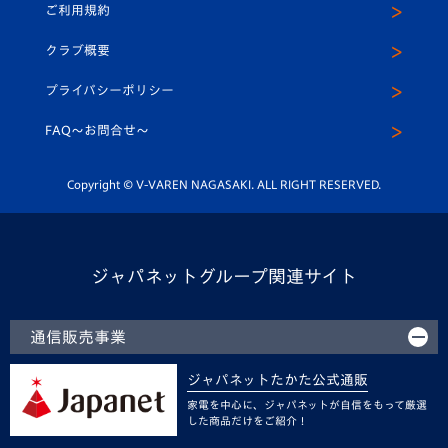
ご利用規約
アカデミー
U-15
応援メディア
法人限定 VIP BOX
ヴィヴィくんインスタグラム
クラブ概要
スクール
U-12
メディア出演情報
プライバシーポリシー
公式LINE＠
スクール
FAQ〜お問合せ〜
平和祈念活動
Youtube公式チャンネル
ホームタウン活動
Copyright © V-VAREN NAGASAKI. ALL RIGHT RESERVED.
ジャパネットグループ関連サイト
通信販売事業
ジャパネットたかた公式通販
家電を中心に、ジャパネットが自信をもって厳選
した商品だけをご紹介！