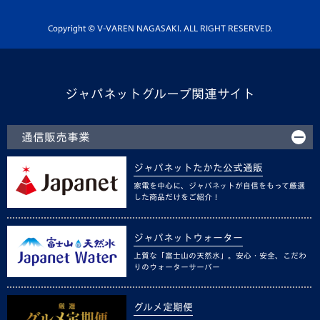
ホームタウン活動
Copyright © V-VAREN NAGASAKI. ALL RIGHT RESERVED.
ジャパネットグループ関連サイト
通信販売事業
ジャパネットたかた公式通販
家電を中心に、ジャパネットが自信をもって厳選
した商品だけをご紹介！
ジャパネットウォーター
上質な「富士山の天然水」。安心・安全、こだわ
りのウォーターサーバー
グルメ定期便