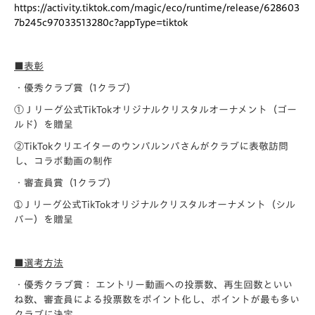
https://activity.tiktok.com/magic/eco/runtime/release/628603
7b245c97033513280c?appType=tiktok
■表彰
・優秀クラブ賞（1クラブ）
①Ｊリーグ公式TikTokオリジナルクリスタルオーナメント（ゴー
ルド）を贈呈
②TikTokクリエイターのウンパルンパさんがクラブに表敬訪問
し、コラボ動画の制作
・審査員賞（1クラブ）
➀Ｊリーグ公式TikTokオリジナルクリスタルオーナメント（シル
バー）を贈呈
■選考方法
・優秀クラブ賞： エントリー動画への投票数、再生回数といい
ね数、審査員による投票数をポイント化し、ポイントが最も多い
クラブに決定。