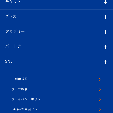
試合日程/結果
チケット
ファンクラブ
エンブレム紹介
はじめての観戦ガイド
順位表
チケット
グッズ
チケット
選手プロフィール
Revive Team
フォトギャラリー
シーズンシート
オンラインショップ
アカデミー
イベント
スタッフプロフィール
スタジアムへのアクセス
スタジアムグルメ
V-LOVERS（ファンクラブ）
2026-27ユニフォーム
メディア
育成からのお知らせ
パートナー
マスコット紹介
ヴィヴィくんの長崎おもてなしガイド
はじめての観戦ガイド
プレイヤーズスイート
店舗情報
グッズ
アカデミー
チームスケジュール
V-EXPRESS
パートナー企業一覧
SNS
（ユニフォーム入場）
ホームタウン
U-18
クラブハウス（練習場）
パートナー募集
公式Twitter
ご利用規約
アカデミー
U-15
応援メディア
法人限定 VIP BOX
ヴィヴィくんインスタグラム
クラブ概要
スクール
U-12
メディア出演情報
プライバシーポリシー
公式LINE＠
スクール
FAQ〜お問合せ〜
平和祈念活動
Youtube公式チャンネル