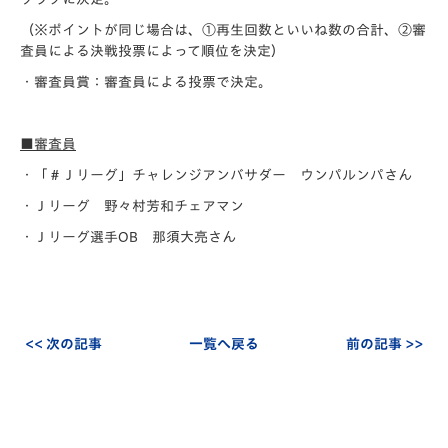
（※ポイントが同じ場合は、①再生回数といいね数の合計、②審
査員による決戦投票によって順位を決定）
・審査員賞：審査員による投票で決定。
■審査員
・「＃Ｊリーグ」チャレンジアンバサダー ウンパルンパさん
・Ｊリーグ 野々村芳和チェアマン
・Ｊリーグ選手OB 那須大亮さん
<< 次の記事
一覧へ戻る
前の記事 >>