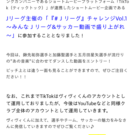
ングカンパニーであるショートムービープラットフォーム「TikTo
k（ティックトック）」が連携したショートムービー企画である
Jリーグ主催の「『#Ｊリーグ』チャレンジVol.1
～みんなＪリーグ&サッカー動画で盛り上がれ
～」
に参加することとなりました！
今回は、鍬先祐弥選手と加藤聖選手と五月田星矢選手が流行り
の”あの音楽”に合わせてダンスした動画をエントリー！
ピッチ上とは違う一面も見ることができますので、ぜひご注目く
ださい！！
なお、これまでTikTokはヴィヴィくんのアカウントとし
て運用しておりましたが、今後はYouTubeなどと同様
ク
ラブ全体のアカウントとして運用
していきます。
ヴ
ィヴィくんに加えて、選手やチーム、サッカーの魅力をみなさ
んに発信していきますのでぜひご覧ください♪