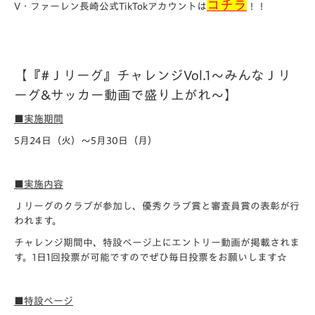
コチラ
V・ファーレン長崎公式TikTokアカウントは
！！
【『#Ｊリーグ』チャレンジVol.1～みんなＪリ
ーグ&サッカー動画で盛り上がれ～】
■実施期間
5月24日（火）～5月30日（月）
■実施内容
Ｊリーグのクラブが参加し、優秀クラブ賞と審査員賞の表彰が行
われます。
チャレンジ期間中、特設ページ上にエントリー動画が掲載されま
す。1日1回投票が可能ですのでぜひ毎日投票をお願いします☆
■
特設ページ