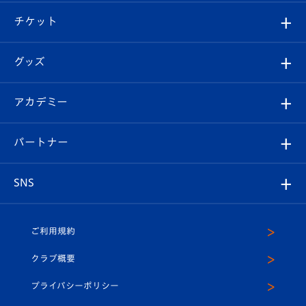
クラブ概要
観戦ツアー
試合日程/結果
チケット
ファンクラブ
エンブレム紹介
はじめての観戦ガイド
順位表
チケット
グッズ
チケット
選手プロフィール
Revive Team
フォトギャラリー
シーズンシート
オンラインショップ
アカデミー
イベント
スタッフプロフィール
スタジアムへのアクセス
スタジアムグルメ
V-LOVERS（ファンクラブ）
2026-27ユニフォーム
メディア
育成からのお知らせ
パートナー
マスコット紹介
ヴィヴィくんの長崎おもてなしガイド
はじめての観戦ガイド
プレイヤーズスイート
店舗情報
グッズ
アカデミー
チームスケジュール
V-EXPRESS
パートナー企業一覧
SNS
（ユニフォーム入場）
ホームタウン
U-18
クラブハウス（練習場）
パートナー募集
公式Twitter
ご利用規約
アカデミー
U-15
応援メディア
法人限定 VIP BOX
ヴィヴィくんインスタグラム
クラブ概要
スクール
U-12
メディア出演情報
プライバシーポリシー
公式LINE＠