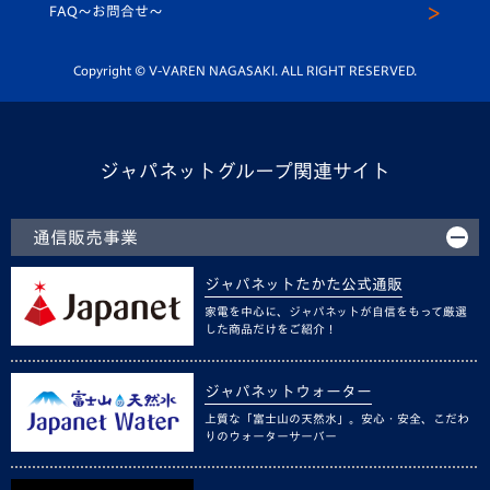
スクール
FAQ〜お問合せ〜
平和祈念活動
Youtube公式チャンネル
ホームタウン活動
Copyright © V-VAREN NAGASAKI. ALL RIGHT RESERVED.
ジャパネットグループ関連サイト
通信販売事業
ジャパネットたかた公式通販
家電を中心に、ジャパネットが自信をもって厳選
した商品だけをご紹介！
ジャパネットウォーター
上質な「富士山の天然水」。安心・安全、こだわ
りのウォーターサーバー