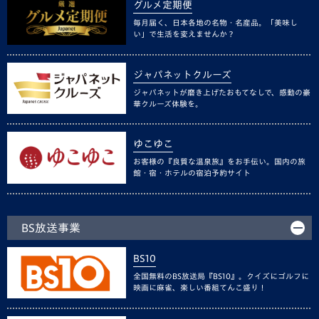
グルメ定期便
毎月届く、日本各地の名物・名産品。「美味し
い」で生活を変えませんか？
ジャパネットクルーズ
ジャパネットが磨き上げたおもてなしで、感動の豪
華クルーズ体験を。
ゆこゆこ
お客様の『良質な温泉旅』をお手伝い。国内の旅
館・宿・ホテルの宿泊予約サイト
BS放送事業
BS10
全国無料のBS放送局『BS10』。クイズにゴルフに
映画に麻雀、楽しい番組てんこ盛り！