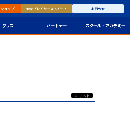
ン
ショップ
プレイヤーズ
スイート
お問合せ
グッズ
パートナー
スクール・
アカデミー
インショップ
パートナー企業一覧
アカデミー
-27ユニフォー
パートナー募集
U-18
法人限定 VIP BOX
U-15
報
U-12
スクール