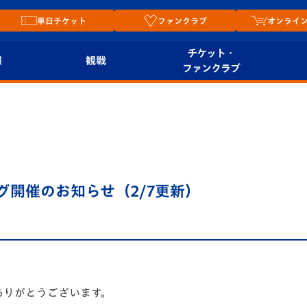
単日チケット
ファンクラブ
オンライ
チケット・
報
観戦
ファンクラブ
観戦ルール
チケット
オンラ
はじめての観戦ガイ
シーズンシート
2026
ド
ム
プレイヤーズスイート
Revive Team
店舗情
ング開催のお知らせ（2/7更新）
関連
V-LOVERS（ファン
スタジアムへのアク
クラブ）
セス
リー
ヴィヴィくんの長崎
ルメ
おもてなしガイド
ありがとうございます。