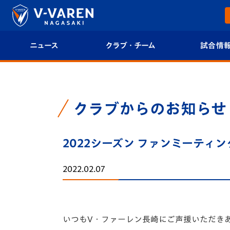
ニュース
クラブ・チーム
試合情
すべて
クラブプロフィール
試合日程/結果
トップチーム
フィロソフィー
試合情報
クラブからのお知らせ
クラブ
クラブ概要
順位表
2022シーズン ファンミーティ
試合情報
エンブレム紹介
U-21 Jリーグ
2022.02.07
ファンクラブ
選手プロフィール
フォトギャラ
チケット
スタッフプロフィール
スタジアムグ
いつもV・ファーレン長崎にご声援いただき