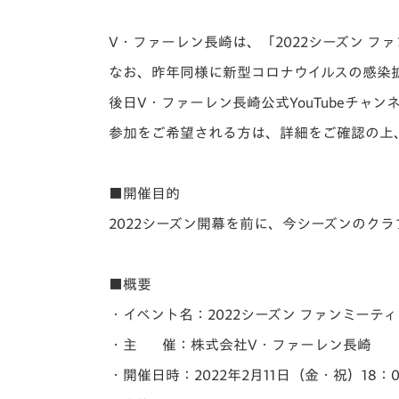
イベント
マスコット紹介
V・ファーレン長崎は、「2022シーズン 
メディア
チームスケジュール
なお、昨年同様に新型コロナウイルスの感染拡
グッズ
クラブハウス（練習
後日V・ファーレン長崎公式YouTubeチャ
場）
参加をご希望される方は、詳細をご確認の上
ホームタウン
応援メディア
アカデミー
■開催目的
平和祈念活動
2022シーズン開幕を前に、今シーズンのク
スクール
ホームタウン活動
■概要
・イベント名：2022シーズン ファンミーテ
・主 催：株式会社V・ファーレン長崎
・開催日時：2022年2月11日（金・祝）18：0