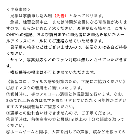
＜注意事項＞
・見学は事前申し込み制
（先着）
となっております。
・急遽、練習公開中止・
または時間が変更になる可能性がありま
すので、あらかじめご了承ください。
変更がある場合は、こちら
のHPへの追記、および前日までに申込者にお申込み頂いたメー
ルアドレスにメールにてご連絡させていただきます。
・見学用の椅子などはございませんので、必要な方は各自ご持参
ください。
・サイン、写真対応などのファン対応は無しとさせていただきま
す。
・横断幕等の掲出は不可とさせていただきます。
《新型コロナウイルス感染対策のため、下記にご協力ください》
①必ずマスクの着用をお願いいたします。
②受付時に、手のアルコール消毒と体温計測を行います。なお、
37.5℃以上ある方は見学をお断りさせていただく可能性がござい
ますので体調管理にご留意ください。
③選手との触れ合いはできませんので、ご了承ください。
④見学時は、前後左右の方と最低1m以上の十分な距離を取って
ください。
⑤ホームゲームと同様、大声を出しての声援、旗などを振っての