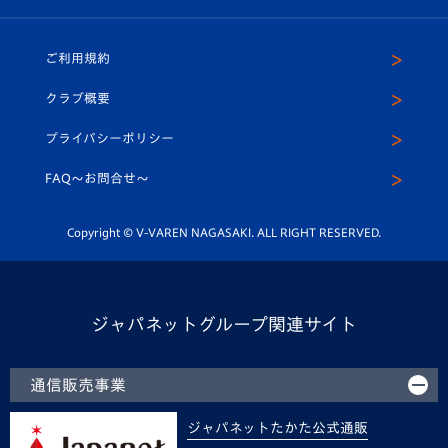
（ユニフォーム入場）
ホームタウン
U-18
クラブハウス（練習場）
パートナー募集
公式Twitter
ご利用規約
アカデミー
U-15
応援メディア
法人限定 VIP BOX
ヴィヴィくんインスタグラム
クラブ概要
スクール
U-12
メディア出演情報
プライバシーポリシー
公式LINE＠
スクール
FAQ〜お問合せ〜
平和祈念活動
Youtube公式チャンネル
ホームタウン活動
Copyright © V-VAREN NAGASAKI. ALL RIGHT RESERVED.
ジャパネットグループ関連サイト
通信販売事業
ジャパネットたかた公式通販