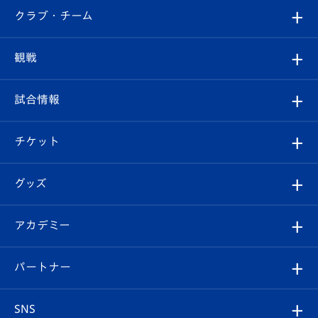
すべて
クラブ・チーム
トップチーム
クラブプロフィール
観戦
クラブ
フィロソフィー
観戦ルール
試合情報
試合情報
クラブ概要
観戦ツアー
試合日程/結果
チケット
ファンクラブ
エンブレム紹介
はじめての観戦ガイド
順位表
チケット
グッズ
チケット
選手プロフィール
Revive Team
フォトギャラリー
シーズンシート
オンラインショップ
アカデミー
イベント
スタッフプロフィール
スタジアムへのアクセス
スタジアムグルメ
V-LOVERS（ファンクラブ）
2026-27ユニフォーム
メディア
育成からのお知らせ
パートナー
マスコット紹介
ヴィヴィくんの長崎おもてなしガイド
はじめての観戦ガイド
プレイヤーズスイート
店舗情報
グッズ
アカデミー
チームスケジュール
V-EXPRESS
パートナー企業一覧
SNS