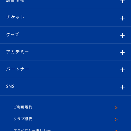
試合情報
クラブ概要
観戦ツアー
試合日程/結果
チケット
ファンクラブ
エンブレム紹介
はじめての観戦ガイド
順位表
チケット
グッズ
チケット
選手プロフィール
Revive Team
フォトギャラリー
シーズンシート
オンラインショップ
アカデミー
イベント
スタッフプロフィール
スタジアムへのアクセス
スタジアムグルメ
V-LOVERS（ファンクラブ）
2026-27ユニフォーム
メディア
育成からのお知らせ
パートナー
マスコット紹介
ヴィヴィくんの長崎おもてなしガイド
はじめての観戦ガイド
プレイヤーズスイート
店舗情報
グッズ
アカデミー
チームスケジュール
V-EXPRESS
パートナー企業一覧
SNS
（ユニフォーム入場）
ホームタウン
U-18
クラブハウス（練習場）
パートナー募集
公式Twitter
ご利用規約
アカデミー
U-15
応援メディア
法人限定 VIP BOX
ヴィヴィくんインスタグラム
クラブ概要
スクール
U-12
メディア出演情報
プライバシーポリシー