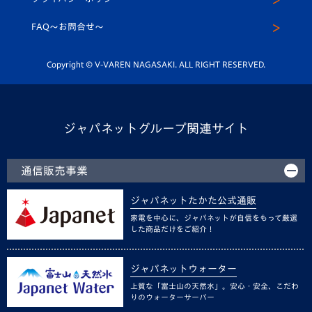
公式LINE＠
スクール
FAQ〜お問合せ〜
平和祈念活動
Youtube公式チャンネル
ホームタウン活動
Copyright © V-VAREN NAGASAKI. ALL RIGHT RESERVED.
ジャパネットグループ関連サイト
通信販売事業
ジャパネットたかた公式通販
家電を中心に、ジャパネットが自信をもって厳選
した商品だけをご紹介！
ジャパネットウォーター
上質な「富士山の天然水」。安心・安全、こだわ
りのウォーターサーバー