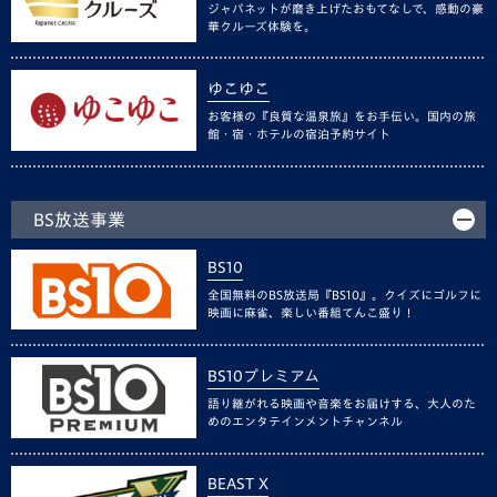
ジャパネットが磨き上げたおもてなしで、感動の豪
華クルーズ体験を。
ゆこゆこ
お客様の『良質な温泉旅』をお手伝い。国内の旅
館・宿・ホテルの宿泊予約サイト
BS放送事業
BS10
全国無料のBS放送局『BS10』。クイズにゴルフに
映画に麻雀、楽しい番組てんこ盛り！
BS10プレミアム
語り継がれる映画や音楽をお届けする、大人のた
めのエンタテインメントチャンネル
BEAST X