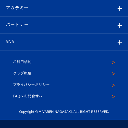
フォトギャラリー
シーズンシート
オンラインショップ
アカデミー
イベント
スタッフプロフィール
スタジアムへのアクセス
スタジアムグルメ
V-LOVERS（ファンクラブ）
2026-27ユニフォーム
メディア
育成からのお知らせ
パートナー
マスコット紹介
ヴィヴィくんの長崎おもてなしガイド
はじめての観戦ガイド
プレイヤーズスイート
店舗情報
グッズ
アカデミー
チームスケジュール
V-EXPRESS
パートナー企業一覧
SNS
（ユニフォーム入場）
ホームタウン
U-18
クラブハウス（練習場）
パートナー募集
公式Twitter
ご利用規約
アカデミー
U-15
応援メディア
法人限定 VIP BOX
ヴィヴィくんインスタグラム
クラブ概要
スクール
U-12
メディア出演情報
プライバシーポリシー
公式LINE＠
スクール
FAQ〜お問合せ〜
平和祈念活動
Youtube公式チャンネル
ホームタウン活動
Copyright © V-VAREN NAGASAKI. ALL RIGHT RESERVED.