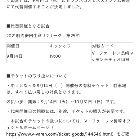
オ山形」は、9月14日（火）にトランスコスモススタジアム長崎
にて代替開催することが決定しました。
■代替開催となる試合
2021明治安田生命Ｊ2リーグ 第25節
開催日
キックオフ
対戦カード
ス
V・ファーレン長崎 v
ト
9月14日
19:00
s モンテディオ山形
タ
■チケットの取り扱いについて
・中止となった8月14日（土）開催分の有料チケット・駐車場
は、すべて払い戻しの対象となります。
※払い戻し期限：9月14日（火）～10月31日（日）です。
・代替開催日の観戦には、別途、チケットの購入が必要です。
・本試合のチケットの扱いについては、V・ファーレン長崎オフ
ィシャルホームページ（
https://www.v-varen.com/ticket_goods/144546.html
）をご確