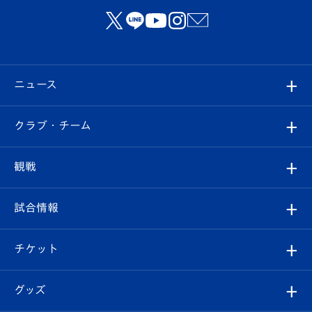
ニュース
すべて
クラブ・チーム
トップチーム
クラブプロフィール
観戦
クラブ
フィロソフィー
観戦ルール
試合情報
試合情報
クラブ概要
観戦ツアー
試合日程/結果
チケット
ファンクラブ
エンブレム紹介
はじめての観戦ガイド
順位表
チケット
グッズ
チケット
選手プロフィール
Revive Team