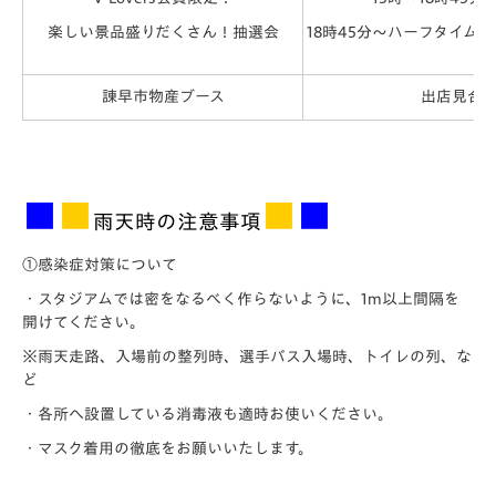
楽しい景品盛りだくさん！抽選会
18時45分～ハーフタイム
諌早市物産ブース
出店見合
■
■
■
■
雨天時の
注意事項
①感染症対策について
・スタジアムでは密をなるべく作らないように、1m以上間隔を
開けてください。
※雨天走路、入場前の整列時、選手バス入場時、トイレの列、な
ど
・各所へ設置している消毒液も適時お使いください。
・マスク着用の徹底をお願いいたします。