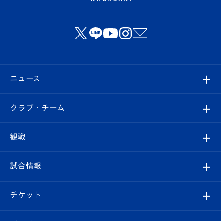
ニュース
すべて
クラブ・チーム
トップチーム
クラブプロフィール
観戦
クラブ
フィロソフィー
観戦ルール
試合情報
試合情報
クラブ概要
観戦ツアー
試合日程/結果
チケット
ファンクラブ
エンブレム紹介
はじめての観戦ガイド
順位表