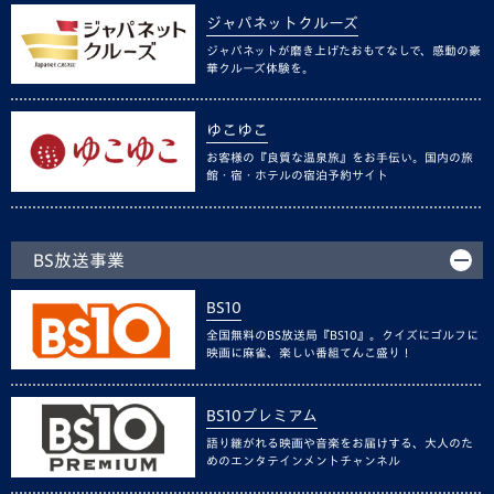
ジャパネットクルーズ
ジャパネットが磨き上げたおもてなしで、感動の豪
華クルーズ体験を。
ゆこゆこ
お客様の『良質な温泉旅』をお手伝い。国内の旅
館・宿・ホテルの宿泊予約サイト
BS放送事業
BS10
全国無料のBS放送局『BS10』。クイズにゴルフに
映画に麻雀、楽しい番組てんこ盛り！
BS10プレミアム
語り継がれる映画や音楽をお届けする、大人のた
めのエンタテインメントチャンネル