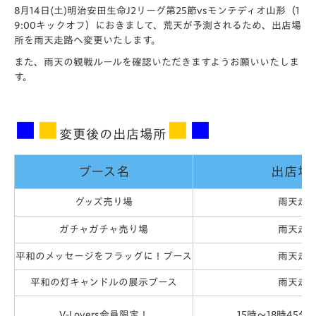
8月14日(土)明治安田生命J2リーグ第25節vsモンテディオ山形（1
9:00キックオフ）におきまして、荒天が予測されるため、出店場
所を雨天走路へ変更いたします。
また、雨天の観戦ルールを確認いただきますようお願いいたしま
す。
■
■
■
■
変更後の出店場所
ブース名
出店場
グッズ売り場
雨天走
ガチャガチャ売り場
雨天走
平和のメッセージをフラッグに！ブース
雨天走
平和の灯キャンドルの展示ブース
雨天走
V-Lovers会員限定！
15時～18時45