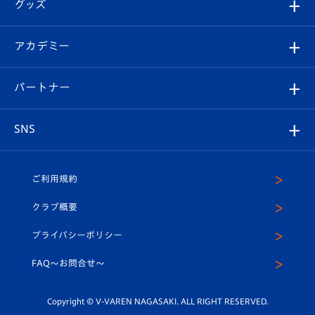
チケット
グッズ
チケット
選手プロフィール
Revive Team
フォトギャラリー
シーズンシート
オンラインショップ
アカデミー
イベント
スタッフプロフィール
スタジアムへのアクセス
スタジアムグルメ
V-LOVERS（ファンクラブ）
2026-27ユニフォーム
メディア
育成からのお知らせ
パートナー
マスコット紹介
ヴィヴィくんの長崎おもてなしガイド
はじめての観戦ガイド
プレイヤーズスイート
店舗情報
グッズ
アカデミー
チームスケジュール
V-EXPRESS
パートナー企業一覧
SNS
（ユニフォーム入場）
ホームタウン
U-18
クラブハウス（練習場）
パートナー募集
公式Twitter
ご利用規約
アカデミー
U-15
応援メディア
法人限定 VIP BOX
ヴィヴィくんインスタグラム
クラブ概要
スクール
U-12
メディア出演情報
プライバシーポリシー
公式LINE＠
スクール
FAQ〜お問合せ〜
平和祈念活動
Youtube公式チャンネル
ホームタウン活動
Copyright © V-VAREN NAGASAKI. ALL RIGHT RESERVED.