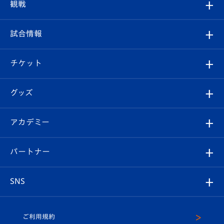
クラブプロフィール
観戦
クラブ
フィロソフィー
観戦ルール
試合情報
試合情報
クラブ概要
観戦ツアー
試合日程/結果
チケット
ファンクラブ
エンブレム紹介
はじめての観戦ガイド
順位表
チケット
グッズ
チケット
選手プロフィール
Revive Team
フォトギャラリー
シーズンシート
オンラインショップ
アカデミー
イベント
スタッフプロフィール
スタジアムへのアクセス
スタジアムグルメ
V-LOVERS（ファンクラブ）
2026-27ユニフォーム
メディア
育成からのお知らせ
パートナー
マスコット紹介
ヴィヴィくんの長崎おもてなしガイド
はじめての観戦ガイド
プレイヤーズスイート
店舗情報
グッズ
アカデミー
チームスケジュール
V-EXPRESS
パートナー企業一覧
SNS
（ユニフォーム入場）
ホームタウン
U-18
クラブハウス（練習場）
パートナー募集
公式Twitter
ご利用規約
アカデミー