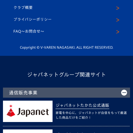
U-15
応援メディア
法人限定 VIP BOX
ヴィヴィくんインスタグラム
クラブ概要
スクール
U-12
メディア出演情報
プライバシーポリシー
公式LINE＠
スクール
FAQ〜お問合せ〜
平和祈念活動
Youtube公式チャンネル
ホームタウン活動
Copyright © V-VAREN NAGASAKI. ALL RIGHT RESERVED.
ジャパネットグループ関連サイト
通信販売事業
ジャパネットたかた公式通販
家電を中心に、ジャパネットが自信をもって厳選
した商品だけをご紹介！