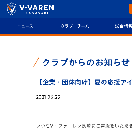
ニュース
クラブ・チーム
試合情
すべて
クラブプロフィール
試合日程/結果
トップチーム
フィロソフィー
試合情報
クラブからのお知らせ
クラブ
クラブ概要
順位表
【企業・団体向け】夏の応援アイ
試合情報
エンブレム紹介
U-21 Jリーグ
2021.06.25
ファンクラブ
選手プロフィール
フォトギャラ
チケット
スタッフプロフィール
スタジアムグ
いつもV・ファーレン長崎にご声援をいただ