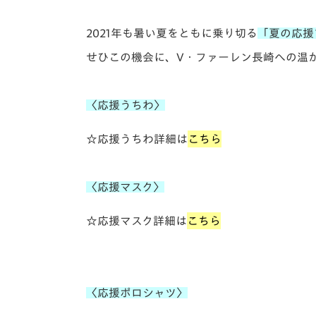
イベント
マスコット紹介
2021年も暑い夏をともに乗り切る
「夏の応援
メディア
チームスケジュール
せひこの機会に、V・ファーレン長崎への温
グッズ
クラブハウス（練習
場）
〈応援うちわ〉
ホームタウン
応援メディア
☆応援うちわ詳細は
こちら
アカデミー
平和祈念活動
スクール
〈応援マスク〉
ホームタウン活動
☆応援マスク詳細は
こちら
〈応援ポロシャツ〉