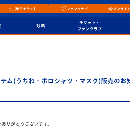
単日チケット
ファンクラブ
オンライ
チケット・
報
観戦
ファンクラブ
観戦ルール
チケット
オンラ
はじめての観戦ガイ
シーズンシート
2026
ド
ム
プレイヤーズスイート
Revive Team
店舗情
テム(うちわ・ポロシャツ・マスク)販売のお
関連
V-LOVERS（ファン
スタジアムへのアク
クラブ）
セス
リー
ヴィヴィくんの長崎
ルメ
おもてなしガイド
きありがとうございます。