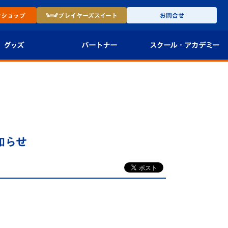
ン
ショップ
プレイヤーズ
スイート
お問合せ
グッズ
パートナー
スクール・
アカデミー
インショップ
パートナー企業一覧
アカデミー
-27ユニフォー
パートナー募集
U-18
法人限定 VIP BOX
U-15
報
知らせ
U-12
スクール