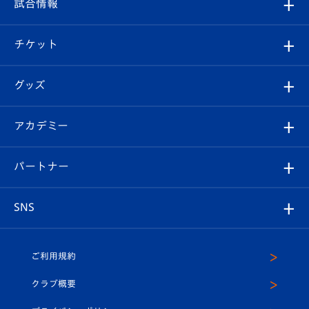
観戦ルール
試合情報
試合情報
クラブ概要
観戦ツアー
試合日程/結果
チケット
ファンクラブ
エンブレム紹介
はじめての観戦ガイド
順位表
チケット
グッズ
チケット
選手プロフィール
Revive Team
フォトギャラリー
シーズンシート
オンラインショップ
アカデミー
イベント
スタッフプロフィール
スタジアムへのアクセス
スタジアムグルメ
V-LOVERS（ファンクラブ）
2026-27ユニフォーム
メディア
育成からのお知らせ
パートナー
マスコット紹介
ヴィヴィくんの長崎おもてなしガイド
はじめての観戦ガイド
プレイヤーズスイート
店舗情報
グッズ
アカデミー
チームスケジュール
V-EXPRESS
パートナー企業一覧
SNS
（ユニフォーム入場）
ホームタウン
U-18
クラブハウス（練習場）
パートナー募集
公式Twitter
ご利用規約
アカデミー
U-15
応援メディア
法人限定 VIP BOX
ヴィヴィくんインスタグラム
クラブ概要
スクール
U-12
メディア出演情報