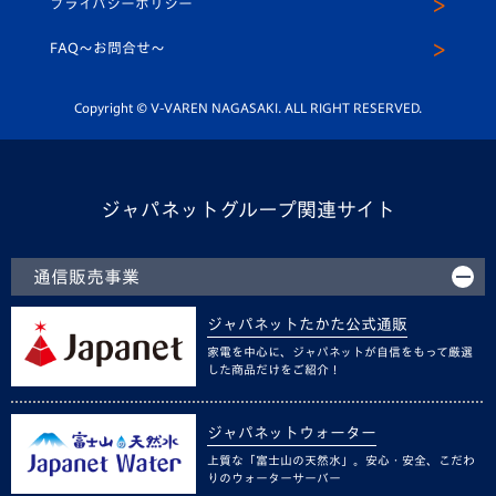
プライバシーポリシー
公式LINE＠
スクール
FAQ〜お問合せ〜
平和祈念活動
Youtube公式チャンネル
ホームタウン活動
Copyright © V-VAREN NAGASAKI. ALL RIGHT RESERVED.
ジャパネットグループ関連サイト
通信販売事業
ジャパネットたかた公式通販
家電を中心に、ジャパネットが自信をもって厳選
した商品だけをご紹介！
ジャパネットウォーター
上質な「富士山の天然水」。安心・安全、こだわ
りのウォーターサーバー