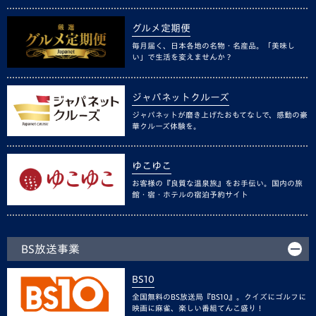
グルメ定期便
毎月届く、日本各地の名物・名産品。「美味し
い」で生活を変えませんか？
ジャパネットクルーズ
ジャパネットが磨き上げたおもてなしで、感動の豪
華クルーズ体験を。
ゆこゆこ
お客様の『良質な温泉旅』をお手伝い。国内の旅
館・宿・ホテルの宿泊予約サイト
BS放送事業
BS10
全国無料のBS放送局『BS10』。クイズにゴルフに
映画に麻雀、楽しい番組てんこ盛り！