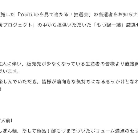
V-EXPRESS（ユニフ
ォーム入場）
て実施した「YouTubeを見て当たる！抽選会」の当選者をお知ら
援プロジェクト」の中から提供いただいた「もつ鍋一藤」厳選セ
拡大に伴い、販売先が少なくなっている生産者の皆様より直接
でいます。
楽しんでいただき、皆様が前向きな気持ちになるきっかけとな
！
7人前）
んぽん麺、そして絶品！酢もつまでついたボリューム満点のセ