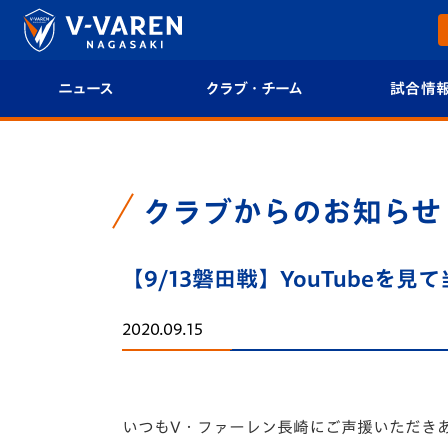
ニュース
クラブ・チーム
試合情
すべて
クラブプロフィール
試合日程/結果
トップチーム
フィロソフィー
試合情報
クラブからのお知らせ
クラブ
クラブ概要
順位表
【9/13磐田戦】YouTube
試合情報
エンブレム紹介
U-21 Jリーグ
2020.09.15
ファンクラブ
選手プロフィール
フォトギャラ
チケット
スタッフプロフィール
スタジアムグ
いつもV・ファーレン長崎にご声援いただき