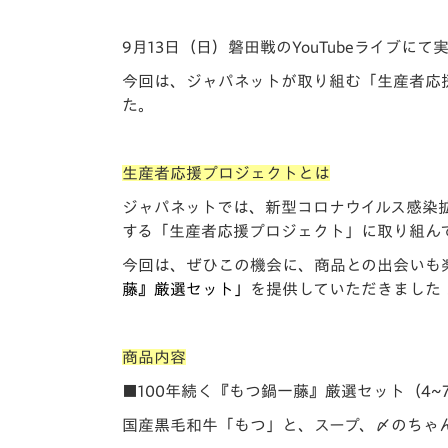
イベント
マスコット紹介
9月13日（日）磐田戦のYouTubeライブに
メディア
チームスケジュール
今回は、ジャパネットが取り組む「生産者応
グッズ
クラブハウス（練習
た。
場）
ホームタウン
生産者応援プロジェクトとは
応援メディア
アカデミー
ジャパネットでは、新型コロナウイルス感染
平和祈念活動
する
「生産者応援プロジェクト」
に取り組ん
スクール
今回は、ぜひこの機会に、商品との出会いも
ホームタウン活動
藤』厳選セット」
を提供していただきました
商品内容
■100年続く『もつ鍋一藤』厳選セット（4~
国産黒毛和牛「もつ」と、スープ、〆のちゃ