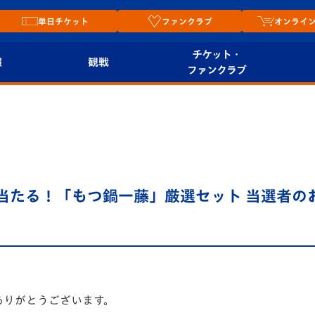
単日チケット
ファンクラブ
オンライ
チケット・
報
観戦
ファンクラブ
観戦ルール
チケット
オンラ
はじめての観戦ガイ
シーズンシート
2026
ド
ム
プレイヤーズスイート
Revive Team
店舗情
を見て当たる！「もつ鍋一藤」厳選セット 当選者の
関連
V-LOVERS（ファン
スタジアムへのアク
クラブ）
セス
リー
ヴィヴィくんの長崎
ルメ
おもてなしガイド
ありがとうございます。