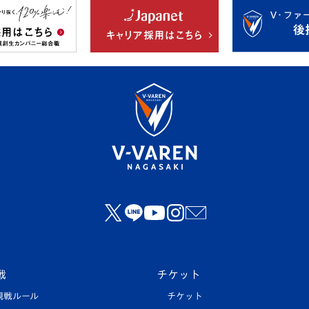
戦
チケット
観戦ルール
チケット