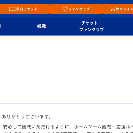
単日チケット
ファンクラブ
オンライ
チケット・
報
観戦
ファンクラブ
観戦ルール
チケット
オンラ
はじめての観戦ガイ
シーズンシート
2026
ド
ム
プレイヤーズスイート
Revive Team
店舗情
関連
V-LOVERS（ファン
スタジアムへのアク
クラブ）
セス
リー
ヴィヴィくんの長崎
きありがとうございます。
ルメ
おもてなしガイド
、安心して観戦いただけるように、ホームゲーム観戦・応援ルー