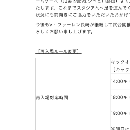
イベント
マスコット紹介
ームゲーム（J2第19節vs.ジュビロ磐田
たします。これまでスタジアムへ足を運んで
状況にも前向きにご協力をいただいたおかげ
メディア
チームスケジュール
今後もV・ファーレン長崎が継続して試合開
グッズ
クラブハウス（練習
ろしくお願い申し上げます。
場）
ホームタウン
応援メディア
【再入場ルール変更】
アカデミー
キックオ
平和祈念活動
［キック
スクール
ホームタウン活動
14:00
18:00
再入場対応時間
19:00
※明日は