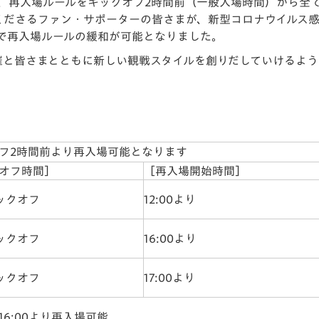
）より、再入場ルールをキックオフ2時間前（一般入場時間）から
V-EXPRESS（ユニフ
くださるファン・サポーターの皆さまが、新型コロナウイルス
ォーム入場）
で再入場ルールの緩和が可能となりました。
催と皆さまとともに新しい観戦スタイルを創りだしていけるよ
フ2時間前より再入場可能となります
オフ時間］
［再入場開始時間］
キックオフ
12:00より
キックオフ
16:00より
キックオフ
17:00より
16:00より再入場可能