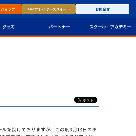
ン
ショップ
プレイヤーズ
スイート
お問合せ
グッズ
パートナー
スクール・
アカデミー
インショップ
パートナー企業一覧
アカデミー
-27ユニフォー
パートナー募集
U-18
法人限定 VIP BOX
U-15
報
U-12
スクール
ルを設けておりますが、この度9月13日のホ