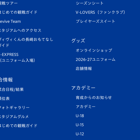
観戦ツアー
シーズンシート
はじめての観戦ガイド
V-LOVERS（ファンクラブ）
evive Team
プレイヤーズスイート
スタジアムへのアクセス
ヴィヴィくんの長崎おもてなし
グッズ
ガイド
オンラインショップ
-EXPRESS
2026-27ユニフォーム
（ユニフォーム入場）
店舗情報
合情報
アカデミー
試合日程/結果
育成からのお知らせ
順位表
アカデミー
フォトギャラリー
U-18
スタジアムグルメ
U-15
はじめての観戦ガイド
U-12