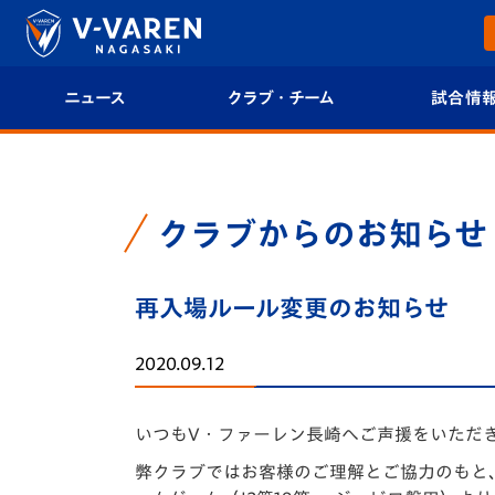
ニュース
クラブ・チーム
試合情
すべて
クラブプロフィール
試合日程/結果
トップチーム
フィロソフィー
試合情報
クラブからのお知らせ
クラブ
クラブ概要
順位表
再入場ルール変更のお知らせ
試合情報
エンブレム紹介
U-21 Jリーグ
2020.09.12
ファンクラブ
選手プロフィール
フォトギャラ
いつもV・ファーレン長崎へご声援をいただ
チケット
スタッフプロフィール
スタジアムグ
弊クラブではお客様のご理解とご協力のもと