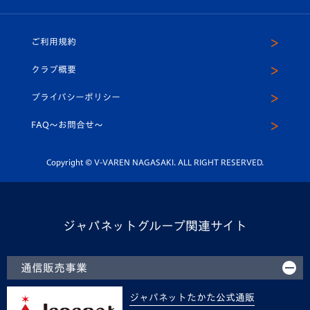
（ユニフォーム入場）
ホームタウン
U-18
クラブハウス（練習場）
パートナー募集
公式Twitter
ご利用規約
アカデミー
U-15
応援メディア
法人限定 VIP BOX
ヴィヴィくんインスタグラム
クラブ概要
スクール
U-12
メディア出演情報
プライバシーポリシー
公式LINE＠
スクール
FAQ〜お問合せ〜
平和祈念活動
Youtube公式チャンネル
ホームタウン活動
Copyright © V-VAREN NAGASAKI. ALL RIGHT RESERVED.
ジャパネットグループ関連サイト
通信販売事業
ジャパネットたかた公式通販