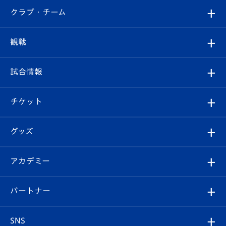
すべて
クラブ・チーム
トップチーム
クラブプロフィール
観戦
クラブ
フィロソフィー
観戦ルール
試合情報
試合情報
クラブ概要
観戦ツアー
試合日程/結果
チケット
ファンクラブ
エンブレム紹介
はじめての観戦ガイド
順位表
チケット
グッズ
チケット
選手プロフィール
Revive Team
フォトギャラリー
シーズンシート
オンラインショップ
アカデミー
イベント
スタッフプロフィール
スタジアムへのアクセス
スタジアムグルメ
V-LOVERS（ファンクラブ）
2026-27ユニフォーム
メディア
育成からのお知らせ
パートナー
マスコット紹介
ヴィヴィくんの長崎おもてなしガイド
はじめての観戦ガイド
プレイヤーズスイート
店舗情報
グッズ
アカデミー
チームスケジュール
V-EXPRESS
パートナー企業一覧
SNS