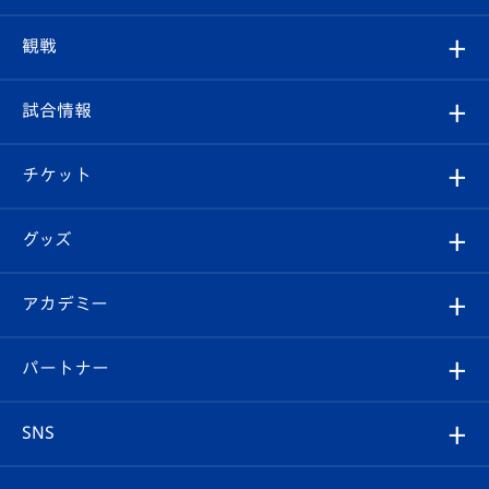
トップチーム
クラブプロフィール
観戦
クラブ
フィロソフィー
観戦ルール
試合情報
試合情報
クラブ概要
観戦ツアー
試合日程/結果
チケット
ファンクラブ
エンブレム紹介
はじめての観戦ガイド
順位表
チケット
グッズ
チケット
選手プロフィール
Revive Team
フォトギャラリー
シーズンシート
オンラインショップ
アカデミー
イベント
スタッフプロフィール
スタジアムへのアクセス
スタジアムグルメ
V-LOVERS（ファンクラブ）
2026-27ユニフォーム
メディア
育成からのお知らせ
パートナー
マスコット紹介
ヴィヴィくんの長崎おもてなしガイド
はじめての観戦ガイド
プレイヤーズスイート
店舗情報
グッズ
アカデミー
チームスケジュール
V-EXPRESS
パートナー企業一覧
SNS
（ユニフォーム入場）
ホームタウン
U-18
クラブハウス（練習場）
パートナー募集