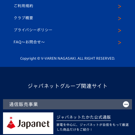
公式Twitter
ご利用規約
アカデミー
U-15
応援メディア
法人限定 VIP BOX
ヴィヴィくんインスタグラム
クラブ概要
スクール
U-12
メディア出演情報
プライバシーポリシー
公式LINE＠
スクール
FAQ〜お問合せ〜
平和祈念活動
Youtube公式チャンネル
ホームタウン活動
Copyright © V-VAREN NAGASAKI. ALL RIGHT RESERVED.
ジャパネットグループ関連サイト
通信販売事業
ジャパネットたかた公式通販
家電を中心に、ジャパネットが自信をもって厳選
した商品だけをご紹介！